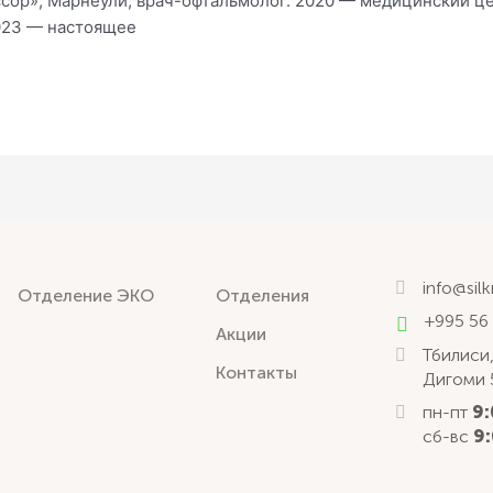
сор», Марнеули, врач-офтальмолог. 2020 — медицинский це
023 — настоящее
info@sil
Отделение ЭКО
Отделения
+995 56
Акции
Тбилиси,
Контакты
Дигоми 
пн-пт
9:
сб-вс
9: