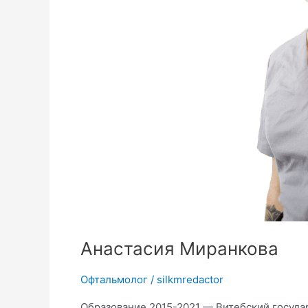
Анастасия Миранкова
Офтальмолог
/
silkmredactor
Образование 2015-2021 — Витебский госуда