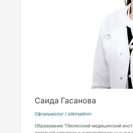
Саида Гасанова
Офтальмолог
/
silkmadmin
Образование Тбилисский медицинский инсти
лазерной хирургии и интравитреальных инъ