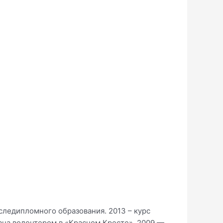
следипломного образования. 2013 – курс
ана волонтером в «Красном Кресте». 2009 —