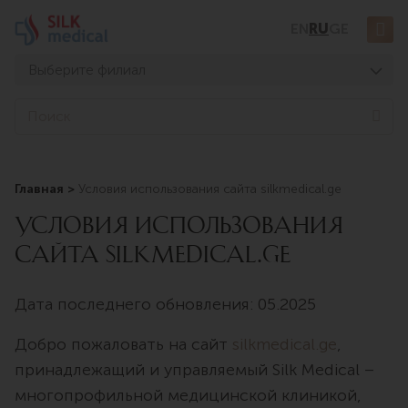
Перейти
EN
RU
GE
к
содержимому
Выберите филиал
Тбилиси, Дигоми
Sea
Тбилиси, Чавчавадзе
Тбилиси, Узнадзе
Главная
Условия использования сайта silkmedical.ge
Тбилиси, Мосашвили
УСЛОВИЯ ИСПОЛЬЗОВАНИЯ
Батуми, Асатиани
САЙТА SILKMEDICAL.GE
Батуми, Горгасали
Дата последнего обновления: 05.2025
Добро пожаловать на сайт
silkmedical.ge
,
принадлежащий и управляемый Silk Medical –
многопрофильной медицинской клиникой,