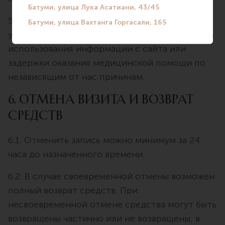
5.2. Silk Medical не несет ответственности за
ущерб, возникший в результате неправильного
использования информации с сайта или
задержки оказания медицинской помощи по
независящим от нас причинам.
6. Отмена визита и возврат
средств
6.1. Отменить запись можно минимум за 24
часа до назначенного времени.
6.2. В случае своевременной отмены возможен
полный возврат средств. При
несвоевременной отмене средства могут быть
возвращены частично или не возвращены, в