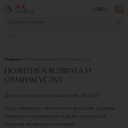
Перейти
EN
RU
GE
к
содержимому
Выберите филиал
Тбилиси, Дигоми
Sea
Тбилиси, Чавчавадзе
Тбилиси, Узнадзе
Главная
Политика возврата и отмены услуг
Тбилиси, Мосашвили
ПОЛИТИКА ВОЗВРАТА И
Батуми, Асатиани
ОТМЕНЫ УСЛУГ
Батуми, Горгасали
Дата последнего обновления: 05.2025
Мы стремимся обеспечить высокий уровень
сервиса и прозрачность всех процессов,
включая возвраты и отмены.