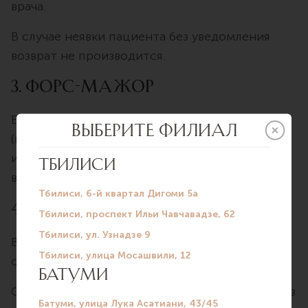
врача.
В случае неявки пациента без уведомления
возврат не производится.
3. Форс-мажор
Если услуга не была оказана по вине клиники
(например, отмена по техническим причинам
или по вине врача) – производится полный
возврат.
4. Сроки возврата
Возврат осуществляется на тот же способ
оплаты, что и исходная транзакция.
Срок зачисления средств: 5–10 рабочих дней, в