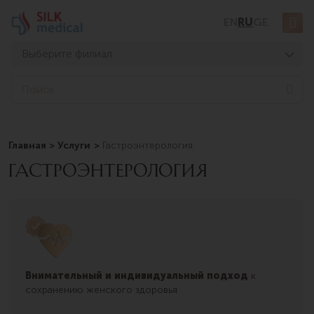
Перейти
EN
RU
GE
к
содержимому
Выберите филиал
Тбилиси, Дигоми
S
e
Тбилиси, Чавчавадзе
a
Тбилиси, Узнадзе
r
c
Главная
Услуги
Гастроэнтерология
Тбилиси, Мосашвили
h
ГАСТРОЭНТЕРОЛОГИЯ
Батуми, Асатиани
Батуми, Горгасали
Внимательный и индивидуальный подход
к
сохранению женского здоровья