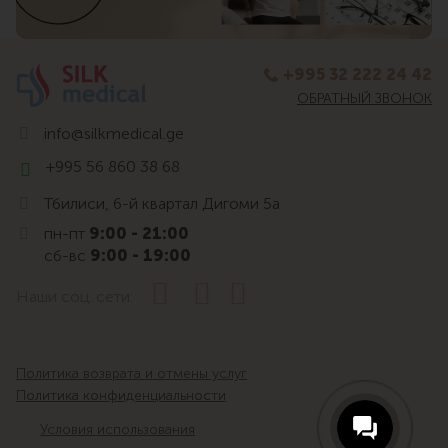
+995 32 222 24 42
ОБРАТНЫЙ ЗВОНОК
info@silkmedical.ge
+995 56 860 38 68
Тбилиси, 6-й квартал Дигоми 5а
пн-пт
9:00 - 21:00
сб-вс
9:00 - 19:00
Наши соц. сети:
Политика возврата и отмены услуг
Политика конфиденциальности
Условия использования