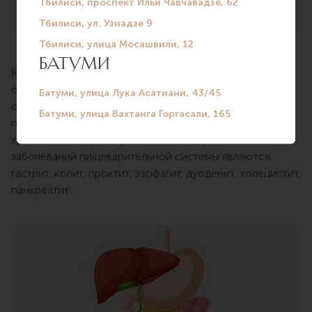
гастроскопия, колоноскопия
К сожалению, в современном мире заболевания
органов пищеварения распространены настолько, что
с ними сталкивается почти каждый человек. Болезни
пищеварительного тракта имеют острый или
хронический характер течения. Лидерами в списке
заболеваний пищеварительной системы являются:
гастрит, колит, проктит, эзофагит, дуоденит, холецистит,
панкреатит.