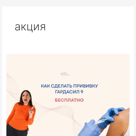
Перейти
к
содержимому
акция
Вакцина
«Гардасил
9»
бесплатно