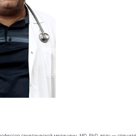
офессор генетической медицины, MD, PhD, врач — специал