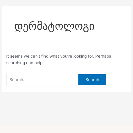
Skip
Search
to
for:
content
დერმატოლოგი
It seems we can’t find what you’re looking for. Perhaps
searching can help.