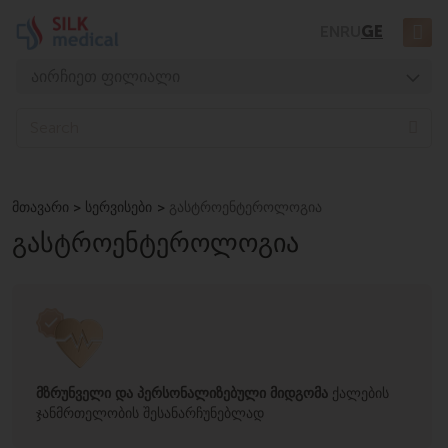
Skip
EN
RU
GE
to
content
აირჩიეთ ფილიალი
თბილისი, დიღომი
S
e
თბილისი, ჭავჭავაძე
a
თბილისი, უზნაძე
r
c
მთავარი
სერვისები
გასტროენტეროლოგია
თბილისი, მოსაშვილი
h
ᲒᲐᲡᲢᲠᲝᲔᲜᲢᲔᲠᲝᲚᲝᲒᲘᲐ
ბათუმი, ასათიანი
ბათუმი, გორგასალი
მზრუნველი და პერსონალიზებული მიდგომა
ქალების
ჯანმრთელობის შესანარჩუნებლად