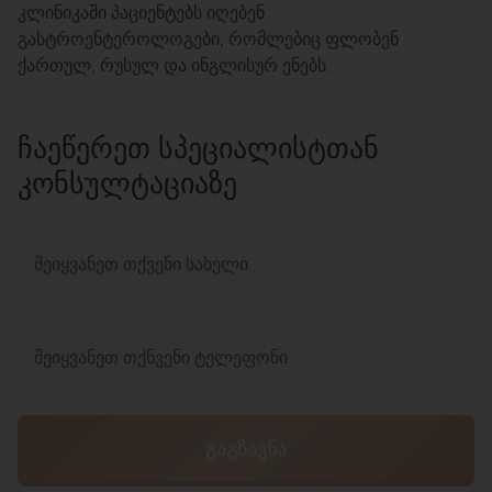
კლინიკაში პაციენტებს იღებენ
გასტროენტეროლოგები, რომლებიც ფლობენ
ქართულ, რუსულ და ინგლისურ ენებს.
ᲩᲐᲔᲬᲔᲠᲔᲗ ᲡᲞᲔᲪᲘᲐᲚᲘᲡᲢᲗᲐᲜ
ᲙᲝᲜᲡᲣᲚᲢᲐᲪᲘᲐᲖᲔ