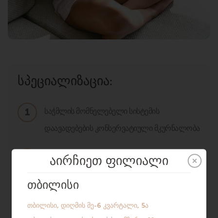
სპეციალიზაცია:
საჭმლის მომნელებელი სისტემის
დაავადებების კონსერვატიული მკურნალობა
დაავადებების ლაბორატორიული
დიაგნოსტიკა
მუცლის ღრუს ორგანოების ულტრაბგერითი