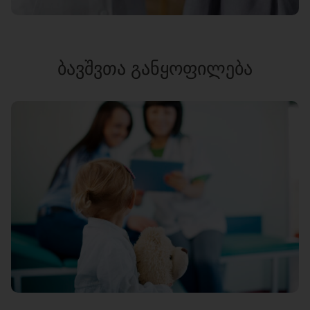
ᲑᲐᲕᲨᲕᲗᲐ ᲒᲐᲜᲧᲝᲤᲘᲚᲔᲑᲐ