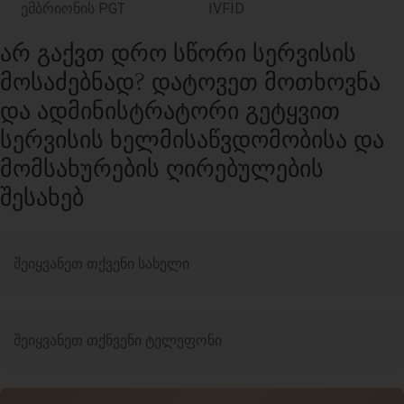
ემბრიონის PGT
IVFID
ᲐᲠ ᲒᲐᲥᲕᲗ ᲓᲠᲝ ᲡᲬᲝᲠᲘ ᲡᲔᲠᲕᲘᲡᲘᲡ
ᲛᲝᲡᲐᲫᲔᲑᲜᲐᲓ? ᲓᲐᲢᲝᲕᲔᲗ ᲛᲝᲗᲮᲝᲕᲜᲐ
ᲓᲐ ᲐᲓᲛᲘᲜᲘᲡᲢᲠᲐᲢᲝᲠᲘ ᲒᲔᲢᲧᲕᲘᲗ
ᲡᲔᲠᲕᲘᲡᲘᲡ ᲮᲔᲚᲛᲘᲡᲐᲬᲕᲓᲝᲛᲝᲑᲘᲡᲐ ᲓᲐ
ᲛᲝᲛᲡᲐᲮᲣᲠᲔᲑᲘᲡ ᲦᲘᲠᲔᲑᲣᲚᲔᲑᲘᲡ
ᲨᲔᲡᲐᲮᲔᲑ