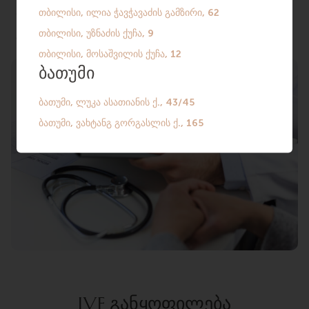
ქირურგია
კოლონოსკოპია
გენეტიკური დიაგნოზი
ჰისტეროსკოპია
IVF ᲒᲐᲜᲧᲝᲤᲘᲚᲔᲑᲐ