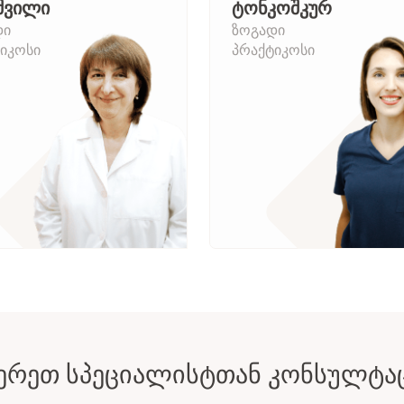
შვილი
ტონკოშკურ
დი
ზოგადი
იკოსი
პრაქტიკოსი
ᲔᲠᲔᲗ ᲡᲞᲔᲪᲘᲐᲚᲘᲡᲢᲗᲐᲜ ᲙᲝᲜᲡᲣᲚᲢᲐ