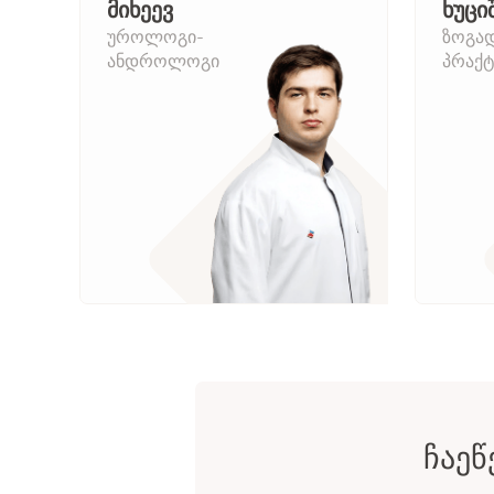
მიხეევ
ხუცი
უროლოგი-
ზოგა
ანდროლოგი
პრაქტ
ᲩᲐᲔᲬ