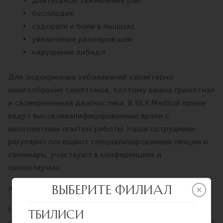
длительное заживление ран
бесплодие
судороги и боли в мышцах
увеличение размеров шеи
нарушение либидо
Для эндокринных заболеваний характерно
многообразие симптомов, поэтому важна грамотная
и своевременная диагностика. В SILK Medical прием
ведут высококвалифицированные врачи с
многолетним опытом работы. Наши сотрудники
регулярно посещают специализированные лекции и
семинары, участвуют в конференциях и
симпозиумах.
Как проходит прием у эндокринолога
На первичной консультации эндокринолог
спрашивает пациента о жалобах и собирает анамнез