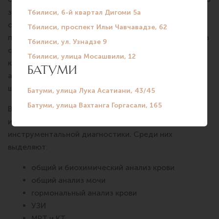
заболевания и жизни. Врач выясняет характер
симптомов, время их появления и возможные
причины. Далее врач приступает к осмотру. Сначала
оценивает телосложение пациента, состояние его
кожи и тип оволосения. Затем измеряет
артериальное давление и пульс, ощупывает
щитовидную железу и лимфатические узлы.
В эндокринологии для подтверждения диагноза
используются различные методы лабораторной и
инструментальной диагностики. Среди них
выделяют:
общий и биохимический анализ крови
общий анализ мочи
гормональный анализ крови
УЗИ
МРТ и КТ