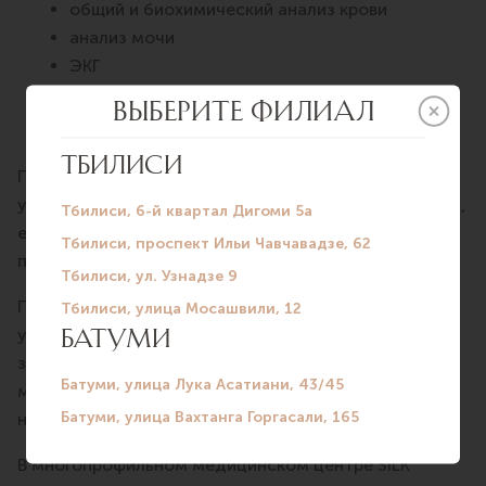
общий и биохимический анализ крови
анализ мочи
ЭКГ
рентгенография
УЗИ и др.
При определении объема обследований терапевт
учитывает имеющиеся жалобы, состояние пациента,
его возраст и другие факторы. При необходимости
перечень анализов может дополняться.
По результатам проведенной диагностики доктор
устанавливает окончательный диагноз. В
зависимости от выявленной патологии терапевт
может самостоятельно назначить лечение или дать
направление к узкому специалисту.
В многопрофильном медицинском центре SILK