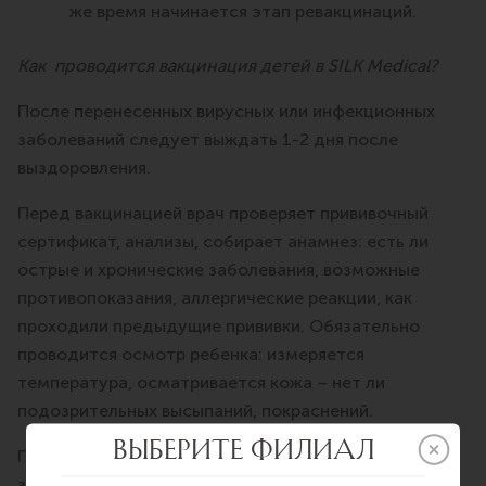
же время начинается этап ревакцинаций.
Как проводится вакцинация детей в SILK Medical?
После перенесенных вирусных или инфекционных
заболеваний следует выждать 1-2 дня после
выздоровления.
Перед вакцинацией врач проверяет прививочный
сертификат, анализы, собирает анамнез: есть ли
острые и хронические заболевания, возможные
противопоказания, аллергические реакции, как
проходили предыдущие прививки. Обязательно
проводится осмотр ребенка: измеряется
температура, осматривается кожа – нет ли
подозрительных высыпаний, покраснений.
После постановки вакцины мы рекомендуем
задержаться в клинике на 30 минут для наблюдения