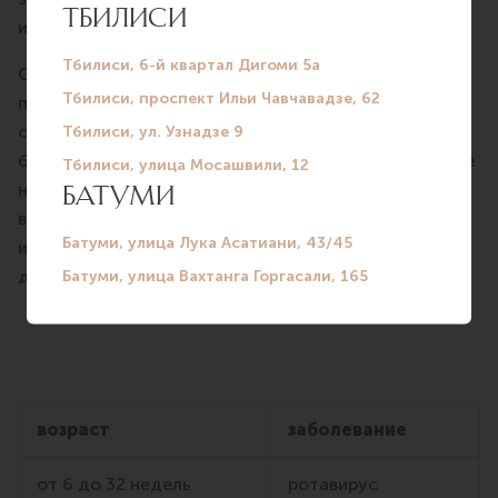
и оценки состояния здоровья ребенка.
Обращаем ваше внимание, что обязательные
прививки — это те вакцины, которые
обеспечиваются государством, исходя из его
бюджета. Чем обеспеченнее государство, тем шире
национальный календарь. Советуем обратить
внимание на перечень прививок от управляемых
инфекций, которые мы рекомендуем включить в
дополнительные профилактические меры.
возраст
заболевание
от 6 до 32 недель
ротавирус