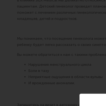
В клинике SILK Medical мы деликатно относимс
пациентам. Детский гинеколог проведет планов
поможет с лечением различных гинекологическ
младенцев, детей и подростков.
Мы понимаем, что посещение гинеколога может
ребенку будет легко рассказать о своих симпто
Вы можете обратиться к нам с такими проблема
Нарушения менструального цикла
Боли в тазу
Неприятные ощущения в области вульвы
И врожденные аномалии.
Запишитесь на визит к детскому гинекологу в кл