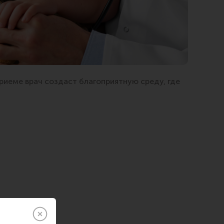
иеме врач создаст благоприятную среду, где