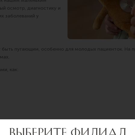
я к нашим маленьким
ый осмотр, диагностику и
их заболеваний у
 быть пугающим, особенно для молодых пациенток. На пр
мах.
ми, как:
инику SILK Medical.