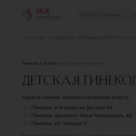
Перейти
к
Выберите филиал
содержимому
Тбилиси, Дигоми
Тбилиси, Чавчавадзе
О КЛИНИКЕ
ОТДЕЛЕНИЯ
ВРАЧИ
АКЦИИ
ЧЕКАПЫ
БЛОГ
К
Тбилиси, Узнадзе
Тбилиси, Мосашвили
Главная
>
Услуги
>
Детская гинекология
Батуми, Асатиани
ДЕТСКАЯ ГИНЕКО
Батуми, Горгасали
Адреса клиник, предоставляющих услугу:
Тбилиси, 6-й квартал Дигоми 5а
Тбилиси, проспект Ильи Чавчавадзе, 62
Тбилиси, ул. Узнадзе 9