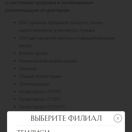
о состоянии здоровья и необходимые
рекомендации от докторов.
УЗИ органов брюшной полости, почек,
надпочечников и мочевого пузыря
УЗИ щитовидной железы и паращитовидных
желез
Взятие крови
Клинический анализ крови
Глюкоза
Общий Холестерин
Триглицериды
Холестерол-ЛПНП
Холестерол-ЛПВП
Холестерол-ЛПОНП
Билирубин общий
Аланинаминотрансфераза (АЛТ)
Аспартатаминотрансфераза (АСТ)