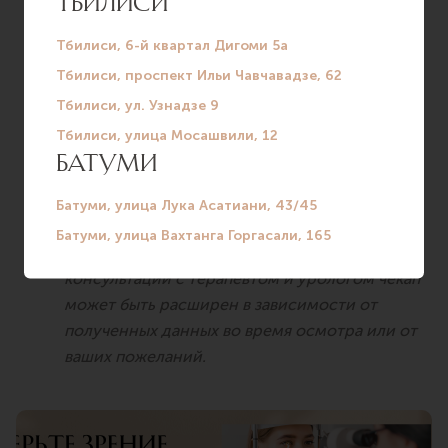
Креатинин
Мочевина
Мочевая кислота
Тиреотропный гормон (ТТГ)
Инфекции (ВИЧ, гепатит В и С, сифилис)
Общий анализ мочи
ЭКГ
Консультация врача-терапевта первичная и
повторная
Консультация уролога
После первой
консультации с терапевтом и урологом чекап
может быть расширен в зависимости от
полученных данных во время осмотра или от
ваших пожеланий.