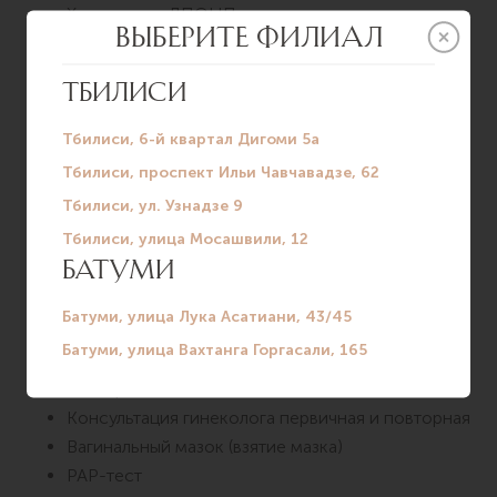
Холестерол ЛПОНП
Билирубин общий
Аланинаминотрансфераза (АЛТ)
Аспартатаминотрансфераза (АСТ)
Креатинин
Мочевина
Мочевая кислота
Тиреотропный гормон (ТТГ)
Витамин Д
Инфекции (ВИЧ, гепатит В и С, сифилис)
Общий анализ мочи
ЭКГ
Консультация врача-терапевта первичная и
повторная
Консультация гинеколога первичная и повторная
Вагинальный мазок (взятие мазка)
PAP-тест