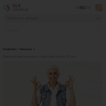
Перейти
EN
RU
GE
к
содержимому
Выберите филиал
Тбилиси, Дигоми
Sea
Тбилиси, Чавчавадзе
Тбилиси, Узнадзе
Главная
>
Чекапы
>
Тбилиси, Мосашвили
Диагностика женского здоровья после 50 лет
Батуми, Асатиани
Батуми, Горгасали