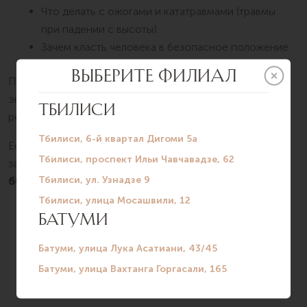
Что делать с ожогами и кататравмами (травмы
при падении с высоты).
Зачем класть человека в безопасное положение.
Полученные знания помогут вам не растеряться в
экстренной ситуации и спасти жизнь взрослого и
ребенка.
Если вы хотите провести тренинг в вашем учебном
заведении, свяжитесь с нами по телефону:
+995 568
60 38 68
или через Телеграм
@silkmedical_admin
.
ЗАПИШИТЕСЬ НА ПРИЕМ К
СПЕЦИАЛИСТУ