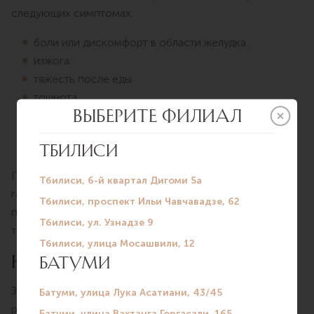
следующих симптомах:
боли или дискомфорт в области желудка.
изжога.
тяжесть после еды.
тошнота.
частая отрыжка.
нарушения глотания.
снижение аппетита.
Гастроскопия позволяет своевременно выявить
гастрит, язвенную болезнь, рефлюксную болезнь,
полипы и другие заболевания желудочно-кишечного
тракта.
НЕ ЖДИТЕ, КОГДА ЗАБОЛИТ
Заболевания желудка не всегда дают о себе знать на
ранних стадиях. Именно поэтому гастроскопию