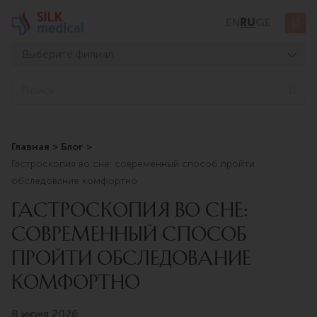
Перейти
EN
RU
GE
к
содержимому
Выберите филиал
Тбилиси, Дигоми
Sea
Тбилиси, Чавчавадзе
Тбилиси, Узнадзе
Главная
Блог
Тбилиси, Мосашвили
Гастроскопия во сне: современный способ пройти
Батуми, Асатиани
обследование комфортно
Батуми, Горгасали
ГАСТРОСКОПИЯ ВО СНЕ:
СОВРЕМЕННЫЙ СПОСОБ
ПРОЙТИ ОБСЛЕДОВАНИЕ
КОМФОРТНО
8 июня 2026