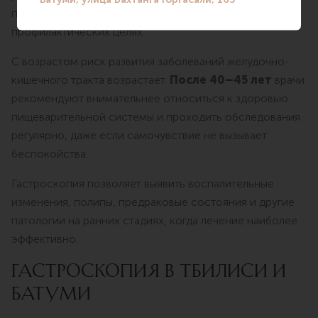
проводят не только при наличии жалоб, но и в
профилактических целях.
С возрастом риск развития заболеваний желудочно-
кишечного тракта возрастает.
После 40–45 лет
врачи
рекомендуют внимательнее относиться к здоровью
пищеварительной системы и проходить обследования
регулярно, даже если самочувствие не вызывает
беспокойства.
Гастроскопия позволяет выявить воспалительные
изменения, полипы, предраковые состояния и другие
патологии на ранних стадиях, когда лечение наиболее
эффективно.
ГАСТРОСКОПИЯ В ТБИЛИСИ И
БАТУМИ