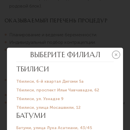
родовой блок).
Оказываемый перечень процедур
Планирование и ведение беременности.
Индивидуальный подбор контрацепции.
Ведение женщин с нарушениями менструального
цикла и гинекологическими патологиями (миома
матки, полип эндометрия, гиперплазия эндометрия,
эндометриоз и др.).
Индивидуальный подбор менопаузальной
гормональной терапии.
Кольпоскопия (без биопсии шейки матки).
Введение внутриматочной терапевтической системы
«Мирена», введение контрацептивного имплантата
«Импланон».