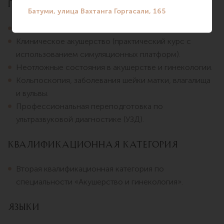
Повышение квалификации
Актуальные вопросы акушерства и гинекологии.
Клиническое акушерство (практический курс с
использованием симуляционных платформ).
Неотложные состояния в акушерстве и гинекологии.
Кольпоскопия, заболевания шейки матки, влагалища
и вульвы.
Профессиональная переподготовка по
ультразвуковой диагностике (УЗД).
Квалификационная категория
Вторая квалификационная категория по
специальности «Акушерство и гинекология».
Языки