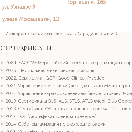
2012–2024: Участие в многочисленных национальных и 
числе ESC в Мюнхене, Лондоне и др.).
2022–2023: Участие в совместном международном прое
образовательного процесса и наращивание потенциала» 
Университетской клиники Паулы Страдиня (Латвия).
Сертификаты
2024: EACCME (Европейский совет по аккредитации непр
2023: Неотложная медицинская помощь.
2022: Сертификат GCP (Good Clinical Practice).
2021: Управление качеством (аккредитовано Министерст
2021: Управление здравоохранением (аккредитовано Мин
2019: Сертификаты BLS, ALS, STLS, ATLS (Medi-Club Georgi
2018: Сертификат Общества сердечного ритма Шёлковог
2017: TOT (Сертификат тренера тренеров).
2014: Субспециализация по эхокардиографии.
2011: Сертификат по фармации.