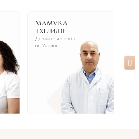
Мамука
На
Тхелидзе
Ти
Дерматовенерол
Пси
ог
,
Уролог
Пси
Да