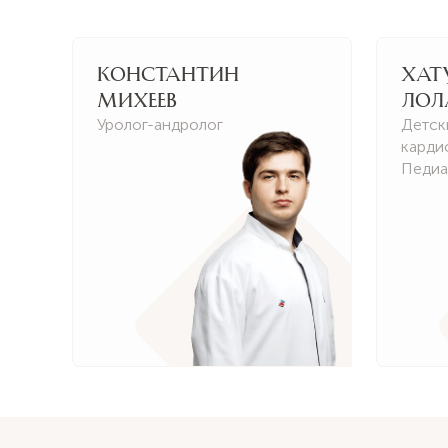
Константин
Хат
Михеев
Лол
Уролог-андролог
Детск
карди
Педиа