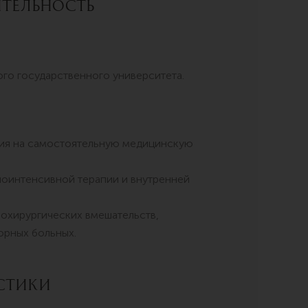
тельность
го государственного университета.
нзия на самостоятельную медицинскую
оинтенсивной терапии и внутренней
иохирургических вмешательств,
орных больных.
стики