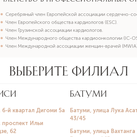
Серебряный член Европейской ассоциации сердечно-сосу
Член Европейского общества кардиологов (ESC).
Член Грузинской ассоциации кардиологов.
Член Международного общества кардиоонкологии (IC-OS
Член Международной ассоциации женщин-врачей (MWIA)
Научно-исследовательская деят
2025: Спикер на конференции по кардиоонкологии.
2024: Представление тезиса в качестве первого автора н
(GCOS), США.
2024: Представление двух тезисов в соавторстве на GC
2024: Спикер на конференции «Современные достижения 
баллов).
2023: Представление двух тезисов в соавторстве на GCO
2022: Представление двух тезисов в соавторстве на GCO