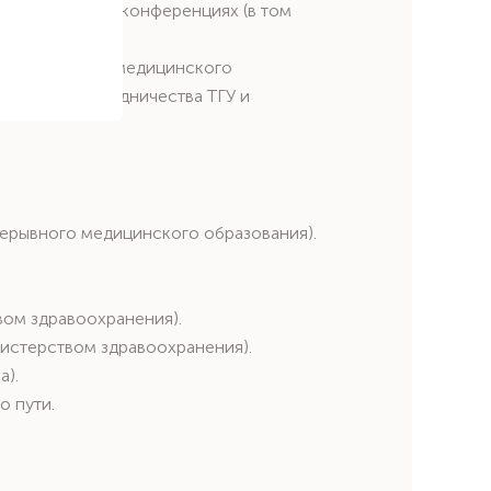
международных конференциях (в том
кте «Развитие медицинского
в рамках сотрудничества ТГУ и
ерывного медицинского образования).
вом здравоохранения).
истерством здравоохранения).
a).
о пути.