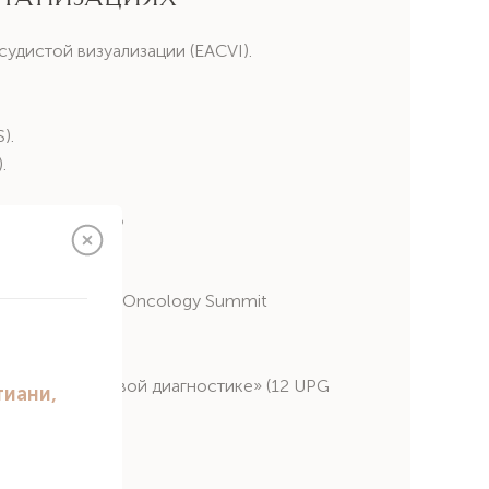
дистой визуализации (EACVI).
).
.
ельность
а Global Cardio-Oncology Summit
OS, США.
в ультразвуковой диагностике» (12 UPG
S, Испания.
S, Канада.