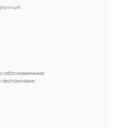
ференций.
но обоснованными,
 протоколами.