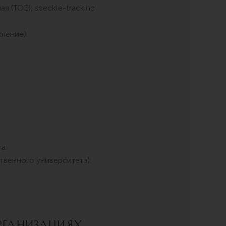
я (TOE), speckle-tracking
ление).
а.
твенного университета).
рганизациях