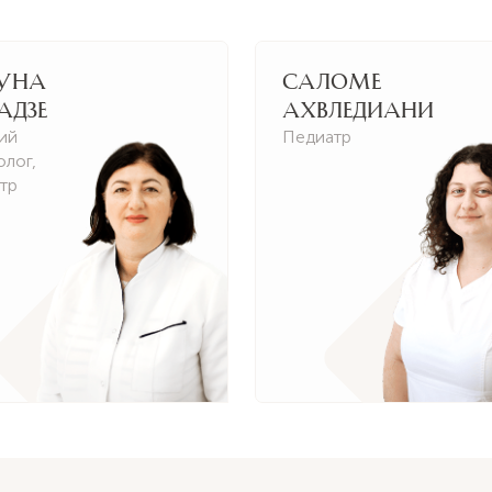
уна
Саломе
адзе
Ахвледиани
ий
Педиатр
олог
,
тр