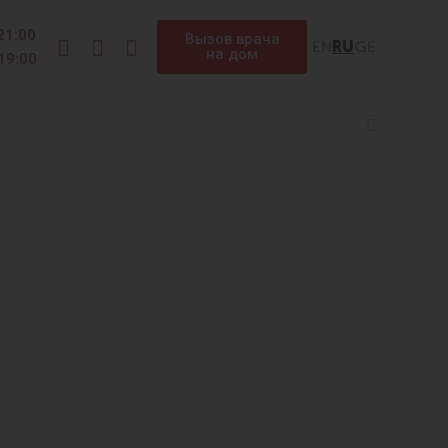
Instagram
Facebook
Telegram
 21:00
Вызов врача
EN
RU
GE
на дом
 19:00
Search