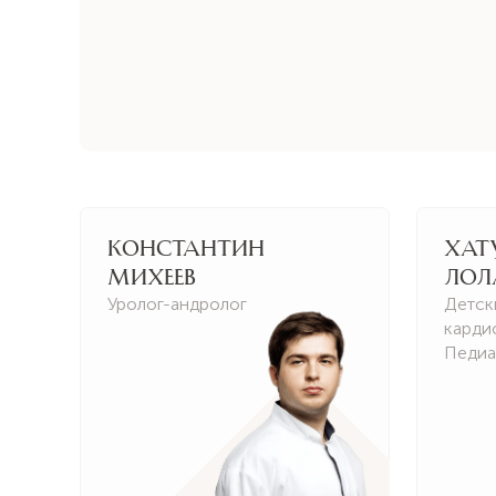
Константин
Хат
Михеев
Лол
Уролог-андролог
Детск
карди
Педиа