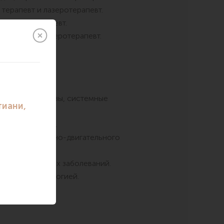
терапевт и лазеротерапевт.
тетси», терапевт.
евматолог, лазеротерапевт.
K Medical.
е
артриты, артрозы, системные
енних органов.
остояниях опорно-двигательного
х и хронических заболеваний.
ической патологией.