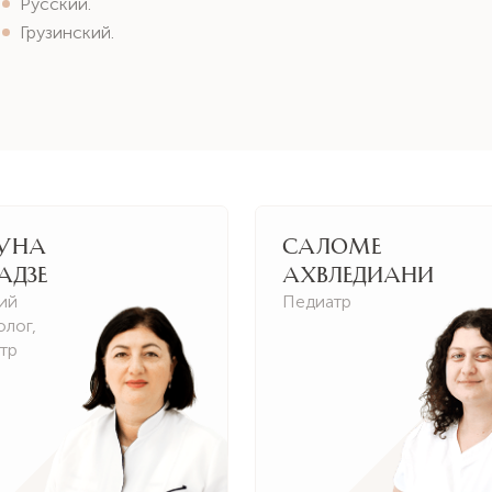
Русский.
Грузинский.
уна
Саломе
адзе
Ахвледиани
ий
Педиатр
олог
,
тр