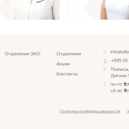
info@sil
Отделение ЭКО
Отделения
+995 56
Акции
Тбилиси,
Контакты
Дигоми 
пн-пт
9:
сб-вс
9:
Политика конфиденциальности