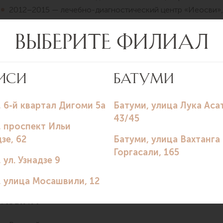
2012–2015 — лечебно-диагностический центр «Иеосви», 
2012–2023 — лечебно-диагностический центр «Хера-Евро
2015–2023 — Центральная больница Тбилиси, терапевт, р
2023 — настоящее время — многопрофильная клиника SIL
Проводит диагностику и лечени
Диагностика и лечение ревматологических заболеваний (
заболевания соединительной ткани).
Ведение пациентов с хроническими заболеваниями внутр
Лазеротерапия при воспалительных и дегенеративных с
аппарата.
Реабилитация и восстановительное лечение после остры
Комплексное ведение пациентов с сопутствующей сомат
Языки