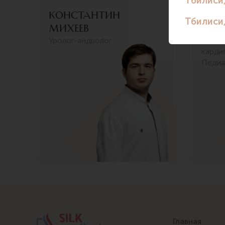
Константин
Хат
Михеев
Лол
Уролог-андролог
Детск
карди
Педиа
Главная