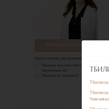
ЗАПИСАТЬСЯ НА ПРИЕМ
Адреса клиник, где принимает врач:
Тбилиси, проспект Ильи
Чавчавадзе, 62
Тбилиси, ул. Узнадзе 9