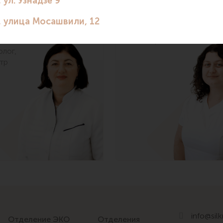
уна
Саломе
адзе
Ахвледиани
ий
Педиатр
олог
,
тр
info@sil
Отделение ЭКО
Отделения