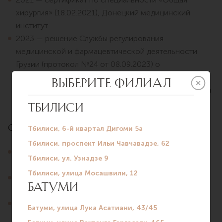
хирургия» (18.02.2021), Донецкий медицинский
институт.
2023 — решение Службы регулирования
медицинской и фармацевтической деятельности
Грузии (протокол №24 от 08.09.2023) о
предоставлении права на независимую врачебную
деятельность по специальности «Общая хирургия» и
субспециальности «Хирургическая онкология».
Опыт работы
2000–2002 — Мариупольский межрайонный
городской онкодиспансер, врач.
2002–2022 — Греко-Американский медицинский
центр, ведущий хирург-маммолог.
2023 — настоящее время — клиника Silk Medical,
Батуми, хирург-маммолог.