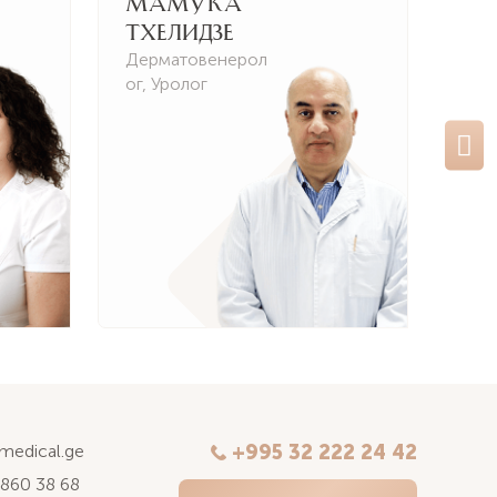
Мамука
На
Тхелидзе
Ти
Дерматовенерол
Пси
ог
,
Уролог
Пси
Да
kmedical.ge
+995 32 222 24 42
 860 38 68