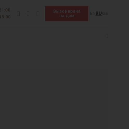
Instagram
Facebook
Telegram
 21:00
Вызов врача
EN
RU
GE
на дом
 19:00
Search