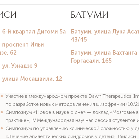
(Irakli Mania, Zeeshan Faruqui, Mariam Gigilashvili, Nino Akuba
Опубликовано на Psychiatrist.com.
«Acute Myocardial Infarction and Antiphospholipid Syndro
Meta-Analysis»
(Arash Ghani Dehkordi et al., Nino Akubardia)
Опубликовано в Annals of Medicine & Surgery (2025).
Глава в книге: «Therapeutic Potential of Medicinal Mushroo
(Abdelrahman T. I. Albahttiti, Nino Akubardia, Daniya Tasnim
В сборнике «Medicinal Mushrooms: An Emerging Superfood fo
Повышение квалификации
Участие в международном проекте Dawn Therapeutics (Imp
по разработке новых методов лечения шизофрении (10/2
Симпозиум «Новое в науке о сне» — доклад «Мозговые в
практике», IV Международная научная сессия студентов 
Симпозиум по управлению клинической сложностью у де
«Лечение эпилептических синдромов у детей», Тбилиси.