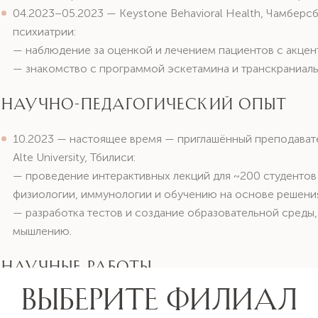
04.2023–05.2023 — Keystone Behavioral Health, Чамберс
психиатрии:
— наблюдение за оценкой и лечением пациентов с акцен
— знакомство с программой эскетамина и транскраниаль
Научно-педагогический опыт
10.2023 — настоящее время — приглашённый преподават
Alte University, Тбилиси:
— проведение интерактивных лекций для ~200 студентов
физиологии, иммунологии и обучению на основе решения
— разработка тестов и создание образовательной сред
мышлению.
Научные работы
«Long-term Preservation TMS for Major Depressive Disorder: