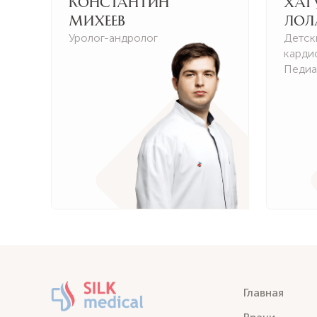
Константин
Хат
Михеев
Лол
Уролог-андролог
Детск
карди
Педиа
Главная