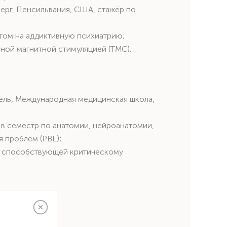
берг, Пенсильвания, США, стажёр по
том на аддиктивную психиатрию;
ной магнитной стимуляцией (ТМС).
ель, Международная медицинская школа,
 в семестр по анатомии, нейроанатомии,
 проблем (PBL);
ы, способствующей критическому
 A Case Series»