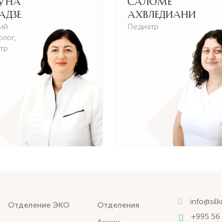
уна
Саломе
адзе
Ахвледиани
ий
Педиатр
олог
,
тр
info@sil
Отделение ЭКО
Отделения
+995 56