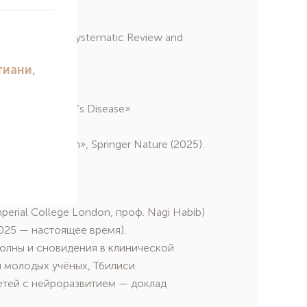
rdia)
me: An Updated Systematic Review and
ms on Alzheimer’s Disease»
, Lara Hamzeh)
r Brain Health», Springer Nature (2025).
erial College London, проф. Nagi Habib)
025 — настоящее время).
олны и сновидения в клинической
и молодых учёных, Тбилиси.
тей с нейроразвитием — доклад