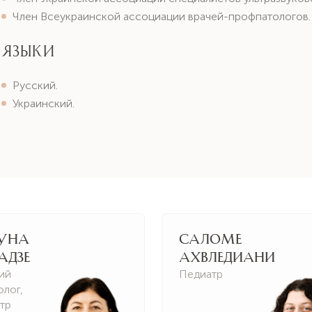
Член Всеукраинской ассоциации врачей-профпатологов.
Языки
Русский.
Украинский.
уна
Саломе
адзе
Ахвледиани
ий
Педиатр
олог
,
тр