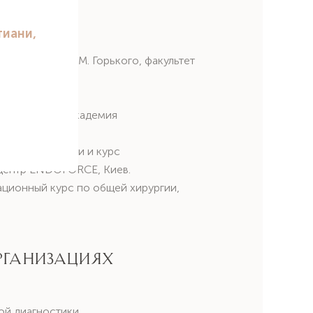
верситет им. М. Горького, факультет
.
Национальная академия
еской хирургии и курс
 центр ENDOFORCE, Киев.
ационный курс по общей хирургии,
рганизациях
ой диагностики.