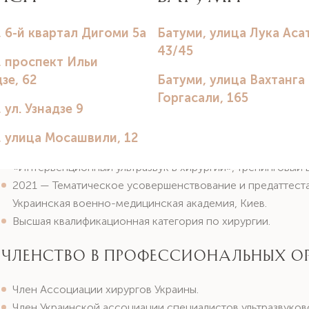
Образование и специализация
1994-2000 — Донецкий государственный медицинский уни
«Лечебное дело».
2000-2002 — Интернатура по специальности «Хирургия»
2016 — Специализация по ультразвуковой диагностике, 
последипломного образования им. П.Л. Шупика, Киев.
2015 — Интенсивный практический курс по лапароскопич
«Интервенционный ультразвук в хирургии», тренинговый
2021 — Тематическое усовершенствование и предаттест
Украинская военно-медицинская академия, Киев.
Высшая квалификационная категория по хирургии.
Членство в профессиональных о
Член Ассоциации хирургов Украины.
Член Украинской ассоциации специалистов ультразвуков