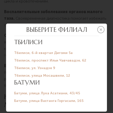
цикла и кровотечениям.
Воспалительные заболевания органов малого
таза.
Своевременная диагностика помогает избежать
осложнений и хронических процессов.
Синдром поликистозных яичников (СПКЯ).
УЗИ
является важной частью диагностики заболевания,
которое сопровождается нарушением овуляции и
гормональным дисбалансом.
Беременность.
Исследование позволяет
подтвердить беременность, определить срок, оценить
развитие плода и исключить внематочную
беременность.
КОГДА ЛУЧШЕ ДЕЛАТЬ УЗИ
МАЛОГО ТАЗА?