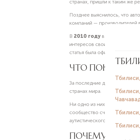
странах, пришли к таким же ре
Позднее выяснилось, что авт
компаний — производителей в
В
2010 году
в связи с предн
интересов своих же пациенто
статья была официально отоз
ЧТО ПОКАЗЫВА
За последние десятилетия уч
странах мира.
Ни одно из них не подтверди
сообщество считает доказанны
аутистического спектра не ус
ПОЧЕМУ ТОГДА 