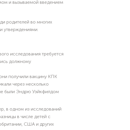
змом и вызываемой введением
ди родителей во многих
ми утверждениями.
вого исследования требуется
ались должному
 они получили вакцину КПК
никали через несколько
нные были Эндрю Уэйкфилдом
ер, в одном из исследований
азницы в числе детей с
обритании, США и других