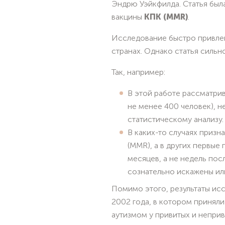
Эндрю Уэйкфилда. Статья был
вакцины
КПК (MMR)
.
Исследование быстро привле
странах. Однако статья силь
Так, например:
В этой работе рассматри
не менее 400 человек), н
статистическому анализу.
В каких-то случаях призн
(MMR), а в других первые
месяцев, а не недель пос
сознательно искажены ил
Помимо этого, результаты ис
2002 года, в котором принял
аутизмом у привитых и непри