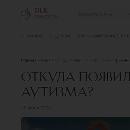
Перейти
к
Выберите филиал
содержимому
Тбилиси, Дигоми
Тбилиси, Чавчавадзе
О КЛИНИКЕ
ОТДЕЛЕНИЯ
ВРАЧИ
АКЦИИ
ЧЕКАПЫ
БЛОГ
К
Тбилиси, Узнадзе
Тбилиси, Мосашвили
Главная
Блог
Откуда появился миф о связи прививо
Батуми, Асатиани
ОТКУДА ПОЯВИЛ
Батуми, Горгасали
АУТИЗМА?
18 июня 2026