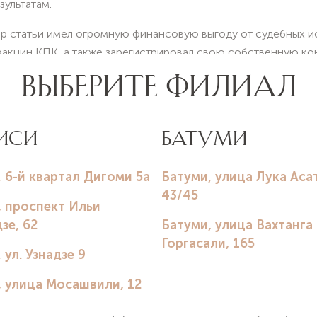
зультатам.
ор статьи имел огромную финансовую выгоду от судебных и
акцин КПК, а также зарегистрировал свою собственную к
амеренной фальсификацией данных исследования и действи
в, Эндрю Уэйкфилду было запрещено заниматься медицинско
вана научным журналом.
ЮТ СОВРЕМЕННЫЕ ИССЛЕДОВАН
еные провели множество крупных исследований с участием с
ло связь между вакцинацией и развитием аутизма. На сего
м, что прививки не вызывают аутизм, а связь между вакци
тановлена.
ЭТОТ МИФ ДО СИХ ПОР СУЩЕС