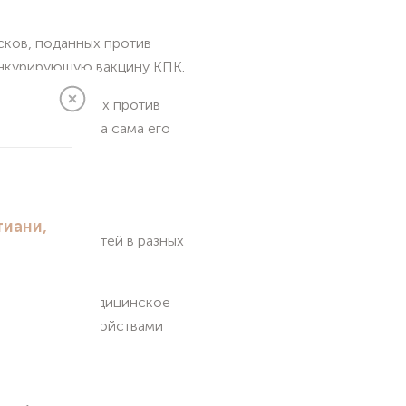
сков, поданных против
онкурирующую вакцину КПК.
й, направленных против
й практикой, а сама его
ИЯ?
отен тысяч детей в разных
дняшний день медицинское
нацией и расстройствами
ТВУЕТ?