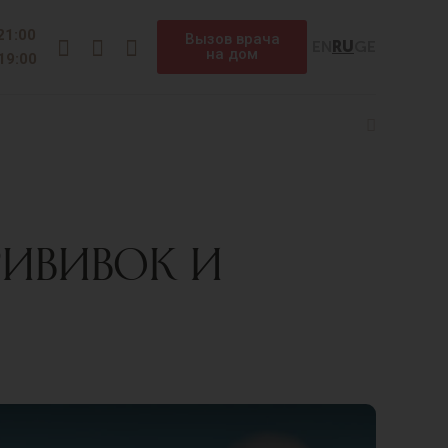
Instagram
Facebook
Telegram
 21:00
Вызов врача
EN
RU
GE
на дом
 19:00
Search
РИВИВОК И