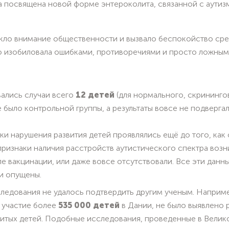
а посвящена новой форме энтероколита, связанной с аути
кло внимание общественности и вызвало беспокойство сре
но изобиловала ошибками, противоречиями и просто ложны
вались случаи всего
12 детей
(для нормального, скрининго
е было контрольной группы, а результаты вовсе не подверг
аки нарушения развития детей проявлялись ещё до того, как
 признаки наличия расстройств аутистического спектра воз
ле вакцинации, или даже вовсе отсутствовали. Все эти да
и опущены.
следования не удалось подтвердить другим ученым. Наприм
и участие более
535 000 детей
в Дании, не было выявлено р
витых детей. Подобные исследования, проведенные в Велик