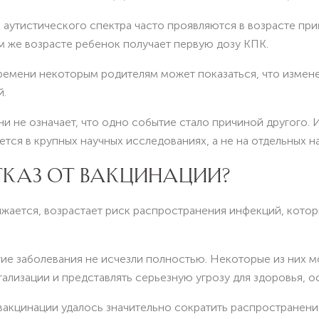
 аутистического спектра часто проявляются в возрасте п
 же возрасте ребенок получает первую дозу КПК.
времени некоторым родителям может показаться, что измен
й.
и не означает, что одно событие стало причиной другого.
тся в крупных научных исследованиях, а не на отдельных н
ТКАЗ ОТ ВАКЦИНАЦИИ?
ижается, возрастает риск распространения инфекций, кото
гие заболевания не исчезли полностью. Некоторые из них м
ализации и представлять серьезную угрозу для здоровья, о
акцинации удалось значительно сократить распространени