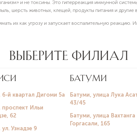
рганизм» и не токсины. Это гиперреакция иммунной систем
ль, шерсть животных, клещей, продукты питания и другие 
мать их как угрозу и запускает воспалительную реакцию.
ение печени» в этом механизме не участвуют.
ДЕЛЕ ЛЕЧИТ «ДЕТОКС»
ают как способ «очистить организм», улучшить самочувстви