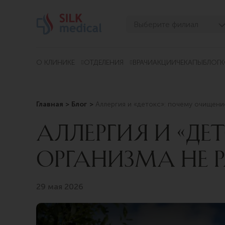
Перейти
к
Выберите филиал
содержимому
Тбилиси, Дигоми
Тбилиси, Чавчавадзе
О КЛИНИКЕ
ОТДЕЛЕНИЯ
ВРАЧИ
АКЦИИ
ЧЕКАПЫ
БЛОГ
К
Тбилиси, Узнадзе
Тбилиси, Мосашвили
Главная
Блог
Аллергия и «детокс»: почему очищени
Батуми, Асатиани
АЛЛЕРГИЯ И «Д
Батуми, Горгасали
ОРГАНИЗМА НЕ 
29 мая 2026