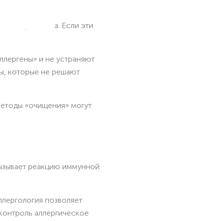
 существует.
нием организма. Если эти
ллергены» и не устраняют
ры, которые не решают
методы «очищения» могут
 вызывает реакцию иммунной
ллергология позволяет
 контроль аллергическое