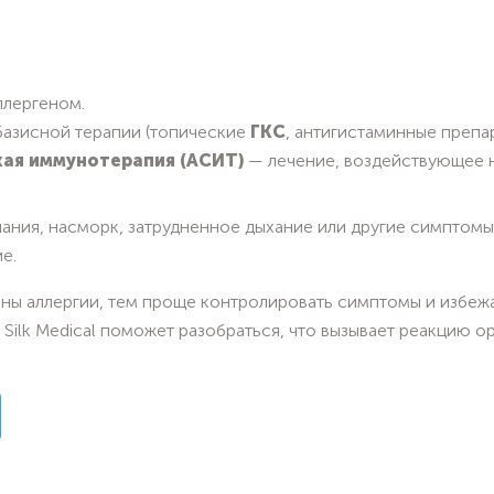
ллергеном.
азисной терапии (топические
ГКС
, антигистаминные препар
ая иммунотерапия (АСИТ)
— лечение, воздействующее н
пания, насморк, затрудненное дыхание или другие симптомы 
е.
ны аллергии, тем проще контролировать симптомы и избеж
 Silk Medical поможет разобраться, что вызывает реакцию ор