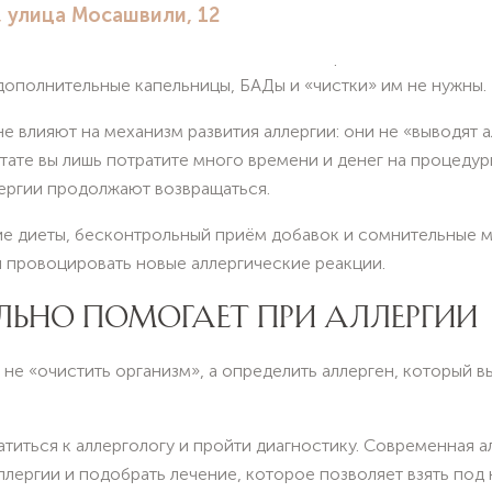
:
с медицинской точки зрения никаких «детоксов» не
к и легкие ежедневно самостоятельно справляются с очище
дополнительные капельницы, БАДы и «чистки» им не нужны.
 влияют на механизм развития аллергии: они не «выводят а
ьтате вы лишь потратите много времени и денег на процеду
ергии продолжают возвращаться.
ие диеты, бесконтрольный приём добавок и сомнительные 
и провоцировать новые аллергические реакции.
ЛЬНО ПОМОГАЕТ ПРИ АЛЛЕРГИИ
— не «очистить организм», а определить аллерген, который
титься к аллергологу и пройти диагностику. Современная а
лергии и подобрать лечение, которое позволяет взять под