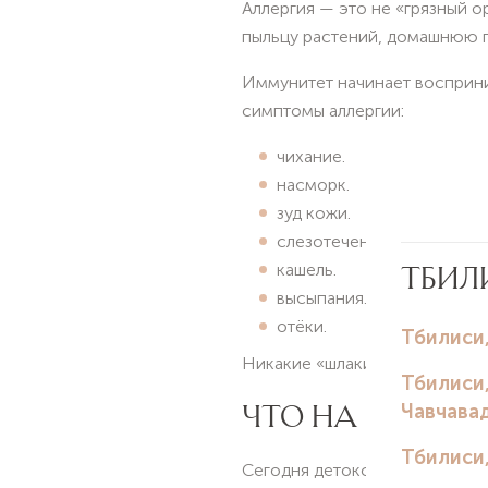
Аллергия — это не «грязный о
пыльцу растений, домашнюю пы
Иммунитет начинает восприни
симптомы аллергии:
чихание.
насморк.
зуд кожи.
слезотечение.
кашель.
высыпания.
отёки.
Никакие «шлаки» или «загрязн
ЧТО НА САМОМ 
Сегодня детокс часто предлаг