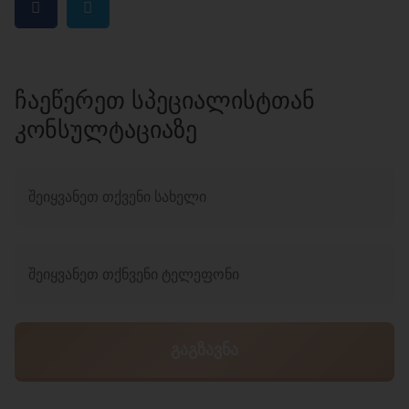
ᲩᲐᲔᲬᲔᲠᲔᲗ ᲡᲞᲔᲪᲘᲐᲚᲘᲡᲢᲗᲐᲜ
ᲙᲝᲜᲡᲣᲚᲢᲐᲪᲘᲐᲖᲔ