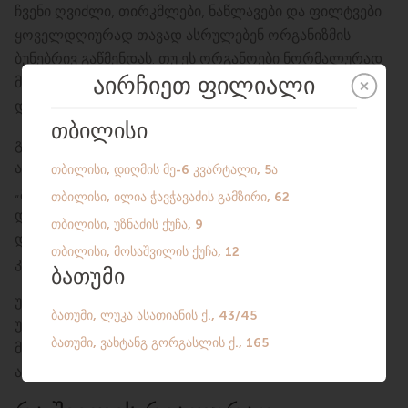
ჩვენი ღვიძლი, თირკმლები, ნაწლავები და ფილტვები
ყოველდღიურად თავად ასრულებენ ორგანიზმის
ბუნებრივ გაწმენდას. თუ ეს ორგანოები ნორმალურად
მუშაობს, დამატებითი წვეთოვანი ინფუზიები, ბად-ები
და „გაწმენდები” არ არის საჭირო.
გარდა ამისა, დეტოქს-პროგრამები არ მოქმედებს
ალერგიის განვითარების მექანიზმზე: ისინი არ
„გამოადევნიან ალერგენებს” და არ აღმოფხვრიან
დაავადების მიზეზს. შედეგად, ადამიანი კარგავს
დროსა და ფულს პროცედურებზე, ხოლო სიმპტომები
კვლავ ბრუნდება.
უფრო მეტიც, მკაცრმა დიეტებმა, დანამატების
უკონტროლო მიღებამ და საეჭვო „გაწმენდის”
მეთოდებმა შეიძლება გააუარესოს მდგომარეობა და
ახალი ალერგიული რეაქციები გამოიწვიოს.