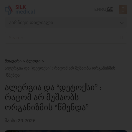
Skip
EN
RU
GE
to
content
აირჩიეთ ფილიალი
თბილისი, დიღომი
Sea
თბილისი, ჭავჭავაძე
თბილისი, უზნაძე
მთავარი
ბლოგი
თბილისი, მოსაშვილი
ალერგია და “დეტოქსი” : რატომ არ მუშაობს ორგანიზმის
ბათუმი, ასათიანი
“წმენდა”
ბათუმი, გორგასალი
ᲐᲚᲔᲠᲒᲘᲐ ᲓᲐ “ᲓᲔᲢᲝᲥᲡᲘ” :
ᲠᲐᲢᲝᲛ ᲐᲠ ᲛᲣᲨᲐᲝᲑᲡ
ᲝᲠᲒᲐᲜᲘᲖᲛᲘᲡ “ᲬᲛᲔᲜᲓᲐ”
მაისი 29 2026