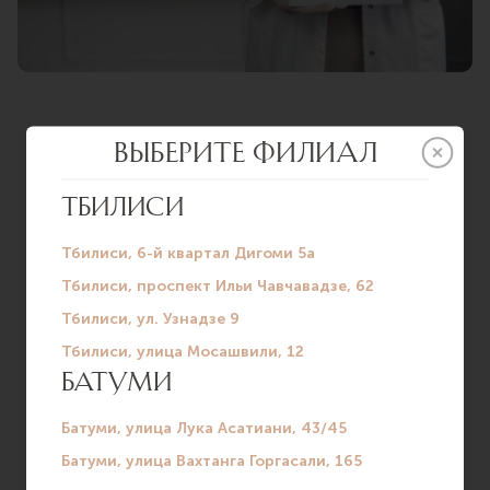
Специализация центра
семейной медицины:
Лечение мужского и женского бесплодия
Проведение программ экстракорпорального
оплодотворения, ИКСИ
Генетическая диагностика в программах ЭКО