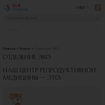
Перейти
EN
RU
GE
к
содержимому
Выберите филиал
Тбилиси, Дигоми
S
e
Тбилиси, Чавчавадзе
a
Тбилиси, Узнадзе
r
c
Главная
Услуги
Отделение ЭКО
Тбилиси, Мосашвили
h
ОТДЕЛЕНИЕ ЭКО
Батуми, Асатиани
Батуми, Горгасали
НАШ ЦЕНТР РЕПРОДУКТИВНОЙ
МЕДИЦИНЫ — ЭТО: