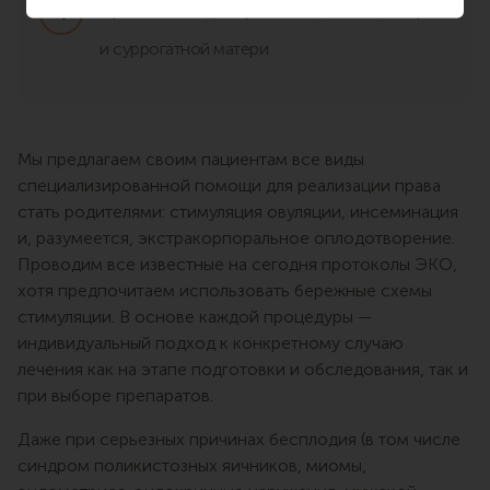
Привлечение донорских яйцеклеток, спермы
и суррогатной матери
Мы предлагаем своим пациентам все виды
специализированной помощи для реализации права
стать родителями: стимуляция овуляции, инсеминация
и, разумеется, экстракорпоральное оплодотворение.
Проводим все известные на сегодня протоколы ЭКО,
хотя предпочитаем использовать бережные схемы
стимуляции. В основе каждой процедуры —
индивидуальный подход к конкретному случаю
лечения как на этапе подготовки и обследования, так и
при выборе препаратов.
Даже при серьезных причинах бесплодия (в том числе
синдром поликистозных яичников, миомы,