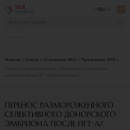
Перейти
EN
RU
GE
к
содержимому
Выберите филиал
Тбилиси, Дигоми
Sea
Тбилиси, Чавчавадзе
Тбилиси, Узнадзе
Главная
>
Услуги
>
Отделение ЭКО
>
Программы ЭКО
>
Тбилиси, Мосашвили
Перенос размороженного селективного донорского
Батуми, Асатиани
эмбриона после ПГТ-А/Криопротокол
Батуми, Горгасали
Перенос размороженного
селективного донорского
эмбриона после ПГТ-А/