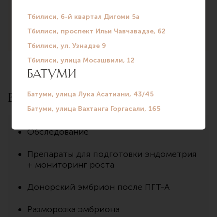
Носительство генетических
заболеваний
Включает в себя:
Обследование
Препараты для подготовки эндометрия
+ мониторинг роста
Донорский эмбрион после ПГТ-А
Разморозка эмбриона