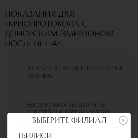
Показания для
«Криопротокола с
донорским эмбрионом
после ПГТ-А»:
Женское бесплодие и отсутствие
партнера
Невозможность получить
собственные клетки у обоих
партнеров