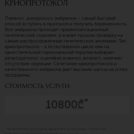
Криопротокол
Перенос донорского эмбриона – самый быстрый
способ вступить в протокол и получить беременность.
Все эмбрионы проходят преимплантационный
генетический скрининг, а значит прошли проверку на
самые распространенные генетические аномалии. Тип
криопротокола – в естественном цикле или на
заместительной гормональной терапии выбирает
репродуктолог, оценивая анамнез, возраст, наличие/
отсутствие овуляции. Сочетание криопротокола и
качественного эмбриона дает высокие шансы на успех
программы.
Стоимость услуги:
*
10800₾
*
Не является публичной офертой в прочтении статьи 329
Гражданского кодекса Республики Грузия