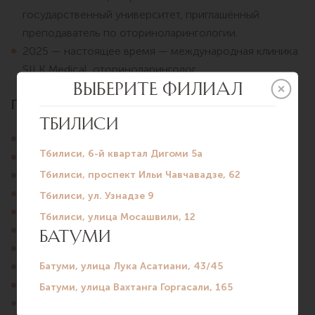
государственный университет, приглашённый
преподаватель по оториноларингологии.
2025 — настоящее время — международная клиника
SILK Medical, оториноларинголог.
Проводит диагностику и лечение
Острые и хронические риниты.
Синуситы.
Тонзиллиты.
Фарингиты.
Ларингиты.
Наружный и средний отит.
Аллергический ринит.
Нарушения носового дыхания.
Первичная диагностика нарушений слуха.
Удаление серных пробок.