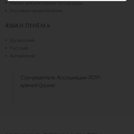
Малые амбулаторные процедуры.
Носовые кровотечения.
Языки приёма
Грузинский.
Русский.
Английский.
Соучредитель Ассоциации ЛОР-
врачей Грузии.