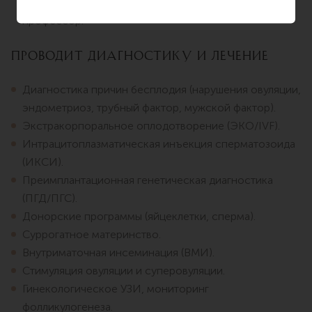
национальный университет (SEU), приглашённый
профессор.
Проводит диагностику и лечение
Диагностика причин бесплодия (нарушения овуляции,
эндометриоз, трубный фактор, мужской фактор).
Экстракорпоральное оплодотворение (ЭКО/IVF).
Интрацитоплазматическая инъекция сперматозоида
(ИКСИ).
Преимплантационная генетическая диагностика
(ПГД/ПГС).
Донорские программы (яйцеклетки, сперма).
Суррогатное материнство.
Внутриматочная инсеминация (ВМИ).
Стимуляция овуляции и суперовуляции.
Гинекологическое УЗИ, мониторинг
фолликулогенеза.