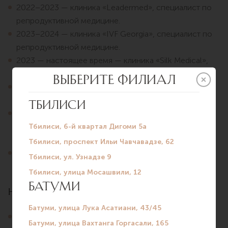
2022–2023 — клиника «Leadermed», специалист по
репродуктивной медицине.
2023–2024 — клиника «IVF Georgia», специалист по
репродуктивной медицине.
2023 — настоящее время — клиника «Silk Medical»,
специалист по репродуктивной медицине.
2024 — клиника «IVF Georgia By Ovogene»,
медицинский директор.
2024 — настоящее время — Грузинский
национальный университет (SEU), приглашённый
профессор.
2025 — настоящее время — клиника «Silk Medical»,
заведующий отделением ЭКО.
Научно-педагогический опыт
2024 — настоящее время — Грузинский