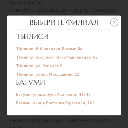
Тбилиси, Грузия.
Ординатура кафедры общей хирургии Тбилисского
государственного медицинского университета,
Центр ангиологии и сосудистой хирургии.
Опыт работы
Центр сердечно-сосудистой хирургии имени
Бакулева, отделение хирургии, Москва, Россия —
приглашённый специалист.
Институт хирургии, отделение клеточной
трансплантологии, Москва, Россия —приглашённый
специалист.
Областной центр здоровья, Муниципалитет Ахалцихе
и Адигени, Грузия —приглашенный сосудистый хирург.
Высокотехнологичный медицинский центр
Университетской клиники Тбилиси —сосудистый
хирург.