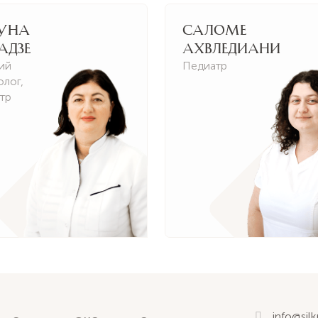
уна
Саломе
адзе
Ахвледиани
ий
Педиатр
олог
,
тр
info@sil