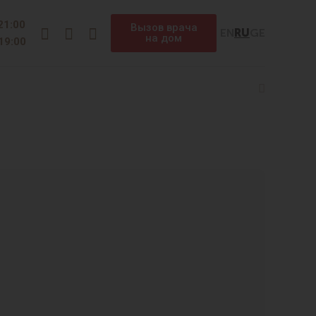
Instagram
Facebook
Telegram
 21:00
Вызов врача
EN
RU
GE
на дом
 19:00
Search