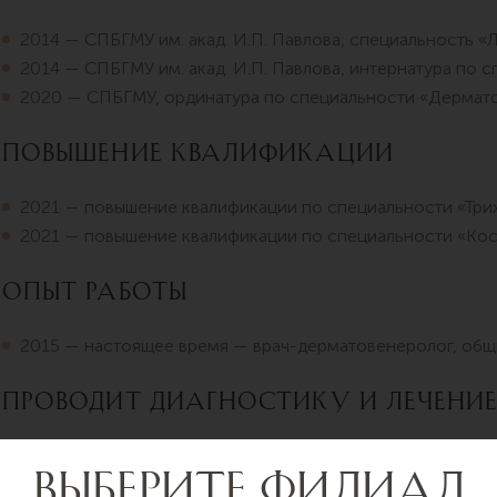
2014 — СПБГМУ им. акад. И.П. Павлова, специальность «
2014 — СПБГМУ им. акад. И.П. Павлова, интернатура по с
2020 — СПБГМУ, ординатура по специальности «Дермат
Повышение квалификации
2021 — повышение квалификации по специальности «Трих
2021 — повышение квалификации по специальности «Кос
Опыт работы
2015 — настоящее время — врач-дерматовенеролог, общи
Проводит диагностику и лечени
Дерматологический приём (диагностика и лечение кожны
Дерматоскопия.