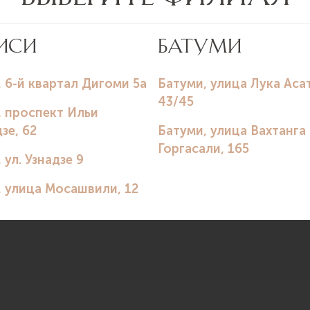
Удаление новообразований кожи методом электрокоагул
Ботулинотерапия.
Биоревитализация.
Мезотерапия.
Плазмотерапия (PRP).
Контурная пластика.
Коллагеностимуляция.
Языки
Русский.
Английский.