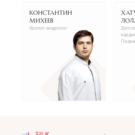
Константин
Хат
Михеев
Лол
Уролог-андролог
Детск
карди
Педиа