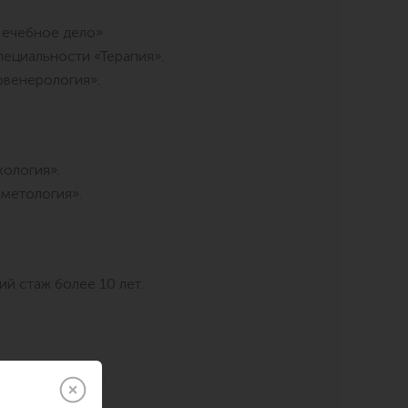
Лечебное дело».
пециальности «Терапия».
овенерология».
ология».
метология».
й стаж более 10 лет.
е
х заболеваний).