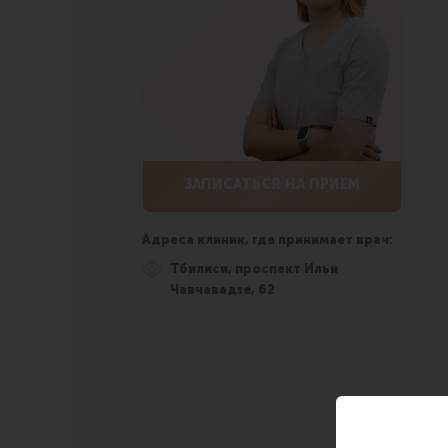
ЗАПИСАТЬСЯ НА ПРИЕМ
Адреса клиник, где принимает врач:
Тбилиси, проспект Ильи
Чавчавадзе, 62