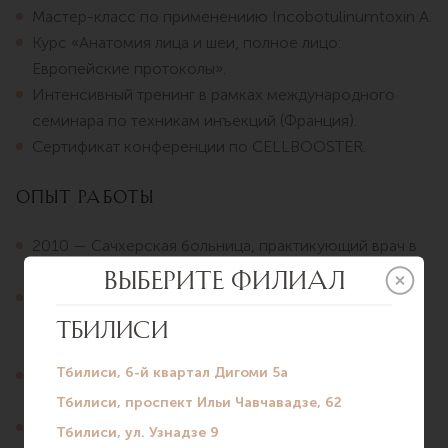
Мастер-класс по применениию Incobotulinumtoxin A.
Курс «Анатомия лица и шеи, полное лицо:
Европейские протоколы».
Интенсивный тренинг в рамках международного
семинара по техникам инъекций (Франция).
Сертификат конференции по CELLBOOSTER.
Опыт работы
2010 — Сачхерская больница, практикующий врач в
приемном отделении.
2014-2015 — Общественный научно-
исследовательский институт имени И. Жордая,
помощник врача.
2015-2016 — страховая компания «Имеди-Л»,
ассистент семейного врача.
2018-2019 — клиника «Женщины и здоровье»,