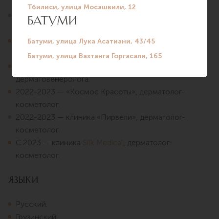
ассистент дерматовенеролога.
2019 — Организационная академия эстетики,
дерматолог-косметолог, заведующая клиникой.
2019-2022 — Millennium Aesthetic Group,
дерматолог-косметолог.
2020-2023 — New Hospitals, ассистент
дерматовенеролога.
2022-2023 — «Космос Красоты», дерматолог-
косметолог.
2022-2023 — клиника «Пирвели», дерматолог-
косметолог.
С 2023 — клиника
Silk Medical
, дерматолог-
косметолог.
Языки
Русский.
Грузинский.