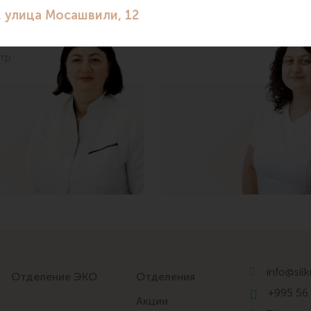
адзе
Ахвледиани
ий
Педиатр
олог
,
тр
info@sil
Отделение ЭКО
Отделения
+995 56
Акции