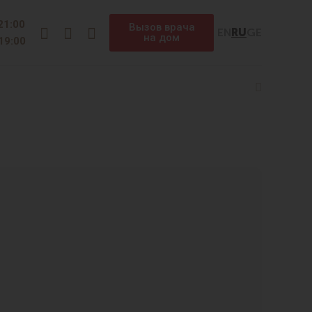
Instagram
Facebook
Telegram
 21:00
Вызов врача
EN
RU
GE
на дом
 19:00
Search