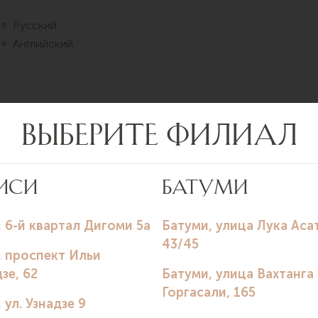
Русский.
Английский.
уна
Саломе