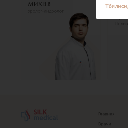
Михеев
Лол
Уролог-андролог
Детск
карди
Педиа
Главная
Врачи