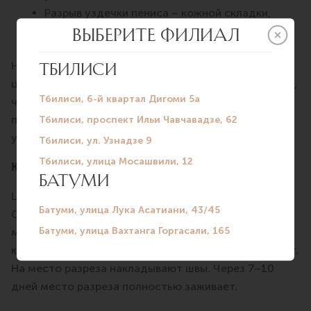
Разрыв уздечки пениса – кожной складки,
которая соединяет головку с крайней плотью.
Некоторые мужчины предпочитают выполнить
циркумцизио без медицинских показаний, например,
чтобы убрать очень длинную крайнюю плоть,
повысить продолжительность полового акта,
упростить интимную гигиену и снизить риск ИППП.
Как проходит операция?
Циркумцизио в среднем продолжается 10 минут.
Обязательно используется анестезия для
минимизации болевых ощущений. Врач оттягивает
крайнюю плоть, захватывает ее зажимом и отсекает.
На место разреза накладывают швы. Через 7–10
дней место разреза полностью заживает.