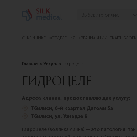
Перейти
к
Выберите филиал
содержимому
Тбилиси, Дигоми
Тбилиси, Чавчавадзе
О КЛИНИКЕ
ОТДЕЛЕНИЯ
ВРАЧИ
АКЦИИ
ЧЕКАПЫ
БЛОГ
К
Тбилиси, Узнадзе
Тбилиси, Мосашвили
Главная
>
Услуги
>
Гидроцеле
Батуми, Асатиани
ГИДРОЦЕЛЕ
Батуми, Горгасали
Адреса клиник, предоставляющих услугу:
Тбилиси, 6-й квартал Дигоми 5а
Тбилиси, ул. Узнадзе 9
Гидроцеле (водянка яичка) — это патология, пр