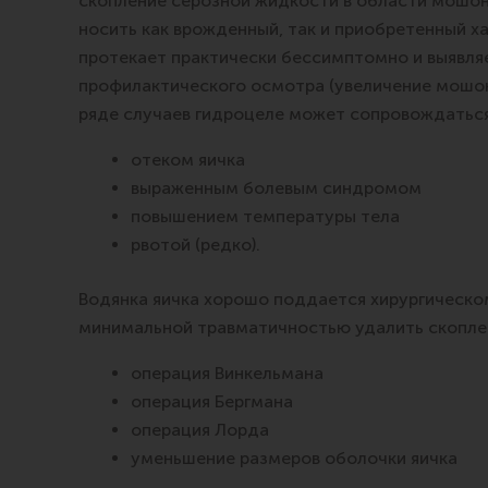
скопление серозной жидкости в области мошон
носить как врожденный, так и приобретенный ха
протекает практически бессимптомно и выявля
профилактического осмотра (увеличение мошонк
ряде случаев гидроцеле может сопровождаться
отеком яичка
выраженным болевым синдромом
повышением температуры тела
рвотой (редко).
Водянка яичка хорошо поддается хирургическо
минимальной травматичностью удалить скоплен
операция Винкельмана
операция Бергмана
операция Лорда
уменьшение размеров оболочки яичка