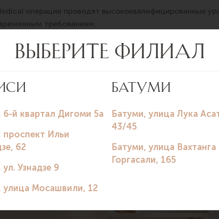
edical операции проводят высококвалифицированные ур
временным требованиям:
и рецидивов
кции яичка
ые врачи, которые помогут вам справиться с заболевани