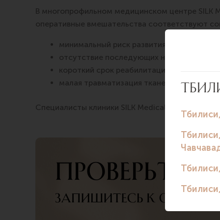
В многопрофильном медицинском центре SILK M
оперативные вмешательства соответствуют со
минимальный риск развития осложнений 
отсутствие последующих нарушений фун
короткий срок реабилитации
малая травматизация тканей.
Специалисты клиники SILK Medical — это опытн