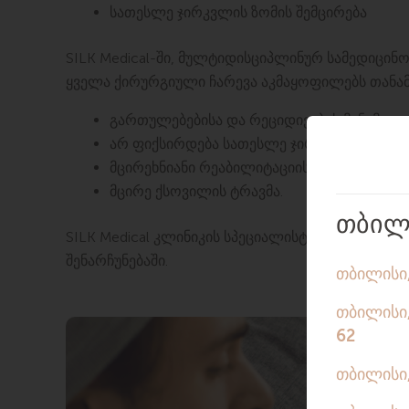
სათესლე ჯირკვლის ზომის შემცირება
SILK Medical-ში, მულტიდისციპლინურ სამედიცი
ყველა ქირურგიული ჩარევა აკმაყოფილებს თანა
გართულებებისა და რეციდივების მინიმალ
არ ფიქსირდება სათესლე ჯირკვლის შემდგ
მცირეხნიანი რეაბილიტაციის პერიოდი
მცირე ქსოვილის ტრავმა.
SILK Medical კლინიკის სპეციალისტები არიან გ
შენარჩუნებაში.