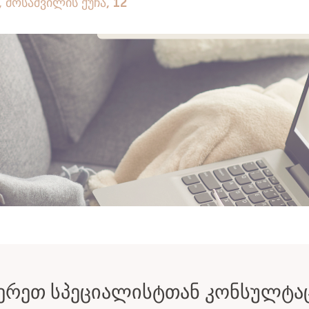
ᲔᲠᲔᲗ ᲡᲞᲔᲪᲘᲐᲚᲘᲡᲢᲗᲐᲜ ᲙᲝᲜᲡᲣᲚᲢᲐ