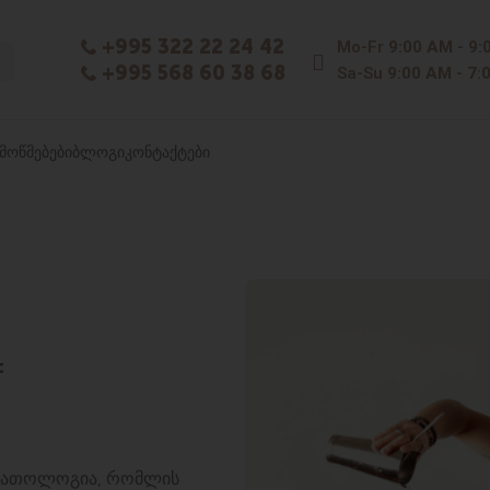
+995 322 22 24 42
Mo-Fr
9:00 AM - 9:
+995 568 60 38 68
Sa-Su
9:00 AM - 7:
ᲛᲝᲬᲛᲔᲑᲔᲑᲘ
ᲑᲚᲝᲒᲘ
ᲙᲝᲜᲢᲐᲥᲢᲔᲑᲘ
:
 პათოლოგია, რომლის