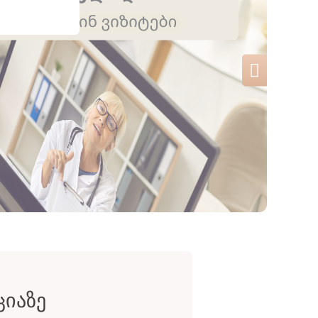
ᲪᲘᲐᲖᲔ