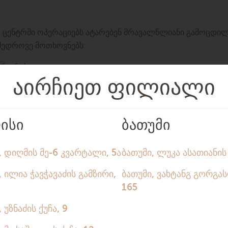
ნო ცენტრში ოპერაციებს ატარებენ მრავალწლიანი გამოცდ
მედროვე მოთხოვნებს:
ური რისკი
ომი დისფუნქცია
ამოცდილი ექიმები, რომლებიც დაგეხმარებიან დაავადების