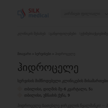
Skip
to
აირჩიეთ ფილიალი
content
თბილისი, დიღომი
თბილისი, ჭავჭავაძე
ᲙᲚᲘᲜᲘᲙᲘᲡ ᲨᲔᲡᲐᲮᲔᲑ
ᲒᲐᲜᲧᲝᲤᲘᲚᲔᲑᲔᲑᲘ
ᲔᲥᲘᲛᲔᲑᲘ
ᲐᲥᲪᲘᲔᲑᲘ
ᲨᲔ
თბილისი, უზნაძე
თბილისი, მოსაშვილი
მთავარი
>
სერვისები
>
ჰიდროცელე
ბათუმი, ასათიანი
ბათუმი, გორგასალი
ᲰᲘᲓᲠᲝᲪᲔᲚᲔ
სერვისის მიმწოდებელი კლინიკების მისამართები
თბილისი, დიღმის მე-6 კვარტალი, 5ა
თბილისი, უზნაძის ქუჩა, 9
ჰიდროცელე (სათესლე ჯირკვლის წყალმანკი) —