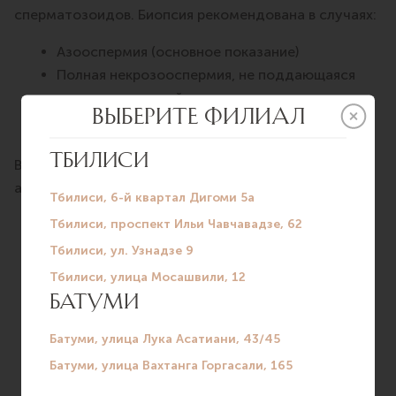
сперматозоидов. Биопсия рекомендована в случаях:
Азооспермия (основное показание)
Полная некрозооспермия, не поддающаяся
медикаментозной коррекции
Высокая степень ДНК-фрагментации.
В зависимости от результатов обследования
андролог определит тип биопсии:
TESA – чрескожная пункционная биопсия
яичка, проводится аспирация тестикулярной
ткани.
PESA – чрескожная пункционная биопсия
придатка яичка, проводится аспирация
жидкости.
TESE – открытая биопсия яичка, через разрез
кожи мошонки забирается фрагмент