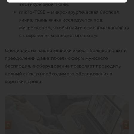
тестикулярной ткани.
micro-TESE – микрохирургическая биопсия
яичка, ткань яичка исследуется под
микроскопом, чтобы найти семенные канальца
с сохраненным сперматогенезом.
Специалисты нашей клиники имеют большой опыт в
преодолении даже тяжелых форм мужского
бесплодия, а оборудование позволяет проводить
полный спектр необходимого обследования в
короткие сроки.