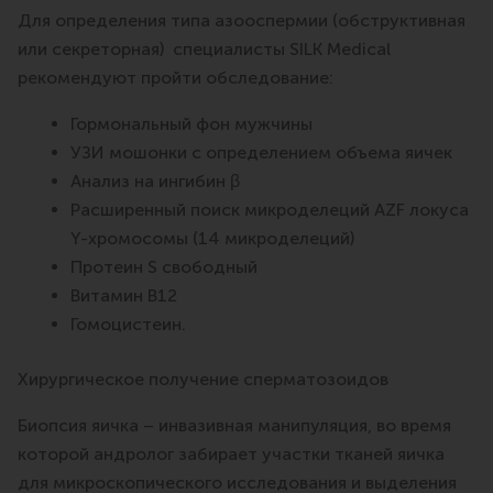
Для определения типа азооспермии (обструктивная
или секреторная) специалисты SILK Medical
рекомендуют пройти обследование:
Гормональный фон мужчины
УЗИ мошонки с определением объема яичек
Анализ на ингибин β
Расширенный поиск микроделеций AZF локуса
Y-хромосомы (14 микроделеций)
Протеин S свободный
Витамин В12
Гомоцистеин.
Хирургическое получение сперматозоидов
Биопсия яичка – инвазивная манипуляция, во время
которой андролог забирает участки тканей яичка
для микроскопического исследования и выделения