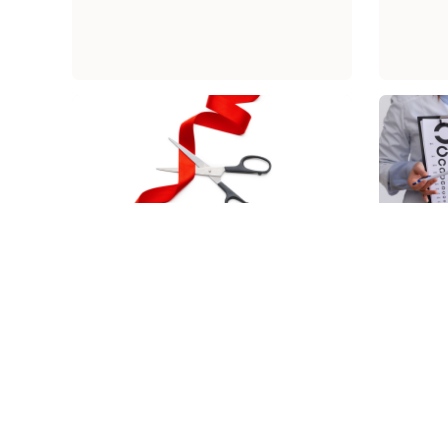
ძვირფასო პაციენტებო!
შეამ
მოხარულები ვართ
გაცნობოთ კლინიკა SILK
Medical-ის ახალი
ფილიალის გახსნა ბათუმში