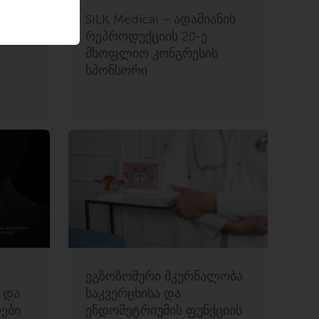
ყო
SILK Medical – ადამიანის
გო
რეპროდუქციის 20-ე
მსოფლიო კონგრესის
სპონსორი
ეგზოზომური მკურნალობა.
 და
საკვერცხისა და
ები
ენდომეტრიუმის ფუნქციის