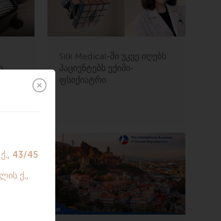
Silk Medical-ში უკვე იღებს
ი
პაციენტებს ექიმი-
უმში
ფსიქიატრი