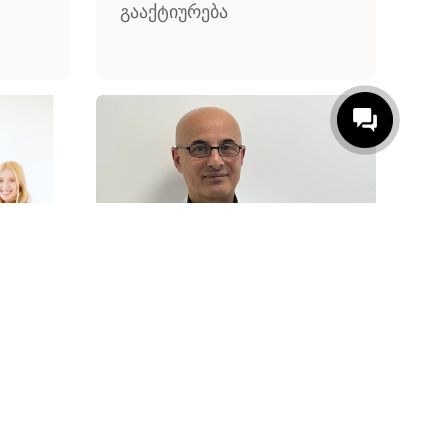
გააქტიურება
ახალი ექიმი არის
ნ
სისხლძარღვთა ქირურგი