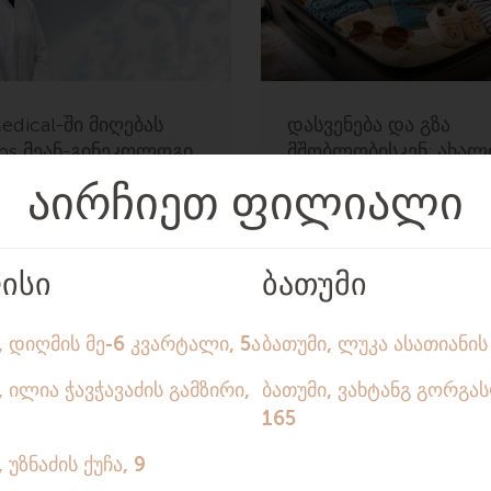
Medical-ში მიღებას
დასვენება და გზა
ebs მეან-გინეკოლოგი
მშობლობისკენ: ახალ
ხიტარიშვილი
შესაძლებლობები ბათ