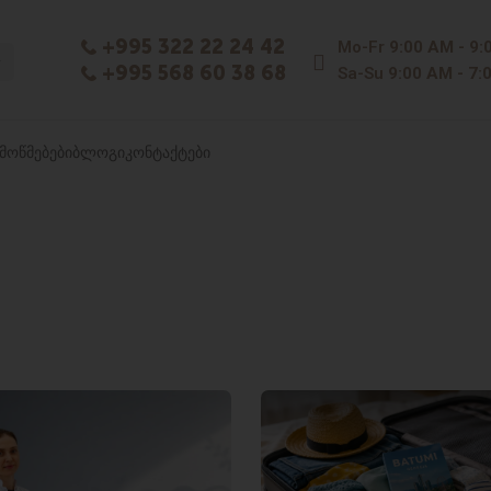
+995 322 22 24 42
Mo-Fr
9:00 AM - 9:
+995 568 60 38 68
Sa-Su
9:00 AM - 7:
ᲛᲝᲬᲛᲔᲑᲔᲑᲘ
ᲑᲚᲝᲒᲘ
ᲙᲝᲜᲢᲐᲥᲢᲔᲑᲘ