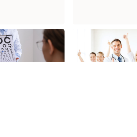
ოწმეთ თქვენი ხედვა
ახლა უფრო
მოსახერხებელია! ჩვე
ვაკეშიც ვიხსნებით