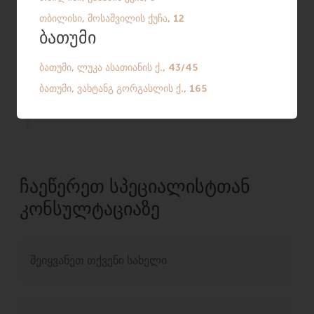
(ლუკა ასათიანისქუჩა, №43/45;
ვახტანგ გორგასლის ქუჩა, №165).
ჩანაწერი:
@SilkMedical_Bot
-ის
მეშვეობით ან ტელეფონზე: +995 568
60 38 68.
ᲩᲐᲔᲬᲔᲠᲔᲗ ᲡᲞᲔᲪᲘᲐᲚᲘᲡᲢᲗᲐᲜ
ᲙᲝᲜᲡᲣᲚᲢᲐᲪᲘᲐᲖᲔ