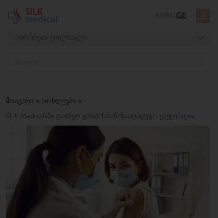
Skip
EN
RU
GE
to
content
აირჩიეთ ფილიალი
თბილისი, დიღომი
Sea
თბილისი, ჭავჭავაძე
თბილისი, უზნაძე
მთავარი
>
სიახლეები
>
თბილისი, მოსაშვილი
SILK Medical-ში დაიწყო გრიპის საწინააღმდეგო ვაქცინაცია
ბათუმი, ასათიანი
ბათუმი, გორგასალი