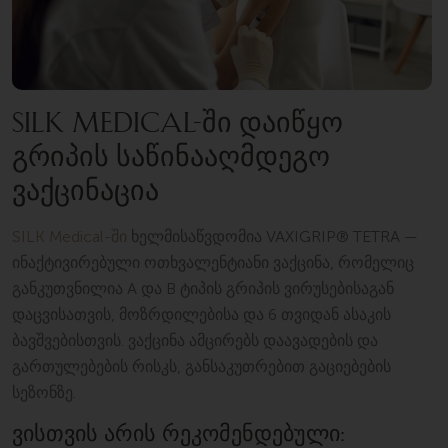
SILK MEDICAL-ᲨᲘ ᲓᲐᲘᲬᲧᲝ
ᲒᲠᲘᲞᲘᲡ ᲡᲐᲬᲘᲜᲐᲐᲦᲛᲓᲔᲒᲝ
ᲕᲐᲥᲪᲘᲜᲐᲪᲘᲐ
SILK Medical-ში
ხელმისაწვდომია VAXIGRIP® TETRA —
ინაქტივირებული ოთხვალენტიანი ვაქცინა, რომელიც
განკუთვნილია A და B ტიპის გრიპის ვირუსებისაგან
დაცვისათვის, მოზრდილებისა და 6 თვიდან ასაკის
ბავშვებისთვის. ვაქცინა ამცირებს დაავადების და
გართულებების რისკს, განსაკუთრებით გაციებების
სეზონზე.
ᲕᲘᲡᲗᲕᲘᲡ ᲐᲠᲘᲡ ᲠᲔᲙᲝᲛᲔᲜᲓᲔᲑᲣᲚᲘ: