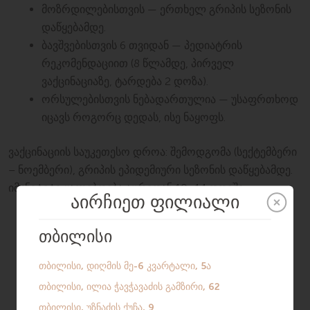
მოზრდილებისთვის — ერთხელ გრიპის სეზონის
დაწყებამდე.
ბავშვებისთვის 6 თვიდან — პედიატრის
რეკომენდაციით (8 წლამდე, პირველ
ვაქცინაციაზე, ტარდება 2 დოზა).
ორსულებისთვის ნებადართულია — უსაფრთხოდ
იცავს როგორც დედას, ისე ნაყოფს.
ვაქცინაციის საუკეთესო დროა: შემოდგომა (სექტემბერი
– ნოემბერი), გრიპის ეპიდემიური სეზონის დაწყებამდე.
იმუნიტეტი ყალიბდება აცრიდან 10–14 დღეში.
ვაქცინა ხელმისაწვდომია SILK Medical
კლინიკის ფილიალებში თბილისში
(მე-6 კვარტალი დიღმის 5ა; ილია
ჭავჭავაძის გამზირი, №62) და ბათუმში