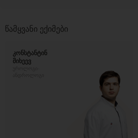
ᲬᲐᲛᲧᲕᲐᲜᲘ ᲔᲥᲘᲛᲔᲑᲘ
კონსტანტინ
მიხეევ
უროლოგი-
ანდროლოგი