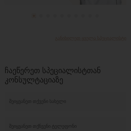
ᲒᲐᲜᲘᲮᲘᲚᲔᲗ ᲧᲕᲔᲚᲐ ᲡᲞᲔᲪᲘᲐᲚᲘᲡᲢᲘ
ᲩᲐᲔᲬᲔᲠᲔᲗ ᲡᲞᲔᲪᲘᲐᲚᲘᲡᲢᲗᲐᲜ
ᲙᲝᲜᲡᲣᲚᲢᲐᲪᲘᲐᲖᲔ