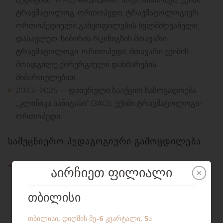
ტრავმატოლოგ-ორთოპედი, ტრავმატოლოგიურ-
ორთოპედიული განყოფილების ხელმძღვანელი,
დასავლეთ-სიბირის რკინიგზის მთავარი
ტრავმატოლოგი-ორთოპედი, მთავარი ექიმის
მოადგილე ქირურგიული დახმარების
მიმართულებით.
2023–2025 — დახურული სააქციო საზოგადოება
„კლინიკა სანიტასი“ (ЗАО), ექიმი ტრავმატოლოგი-
ორთოპედი.
სამეცნიერო-პედაგოგიური გამოცდილება
2011–2015 — ნოვოსიბირსკის სახელმწიფო
სამედიცინო უნივერსიტეტი, პოსტდიპლომური
განათლების ქირურგიის კათედრის და ექიმთა
კვალიფიკაციის ამაღლების ფაკულტეტის
ასოცირებული პროფესორი (დოცენტი).