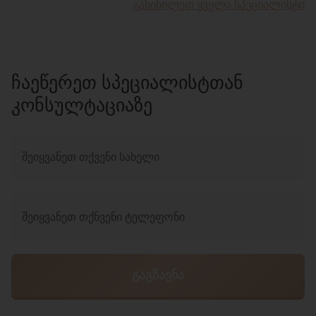
ᲒᲐᲜᲘᲮᲘᲚᲔᲗ ᲧᲕᲔᲚᲐ ᲡᲞᲔᲪᲘᲐᲚᲘᲡᲢᲘ
ᲩᲐᲔᲬᲔᲠᲔᲗ ᲡᲞᲔᲪᲘᲐᲚᲘᲡᲢᲗᲐᲜ
ᲙᲝᲜᲡᲣᲚᲢᲐᲪᲘᲐᲖᲔ