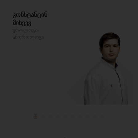
კონსტანტინ
მიხეევ
უროლოგი-
ანდროლოგი