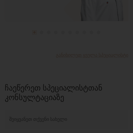
ᲒᲐᲜᲘᲮᲘᲚᲔᲗ ᲧᲕᲔᲚᲐ ᲡᲞᲔᲪᲘᲐᲚᲘᲡᲢᲘ
ᲩᲐᲔᲬᲔᲠᲔᲗ ᲡᲞᲔᲪᲘᲐᲚᲘᲡᲢᲗᲐᲜ
ᲙᲝᲜᲡᲣᲚᲢᲐᲪᲘᲐᲖᲔ