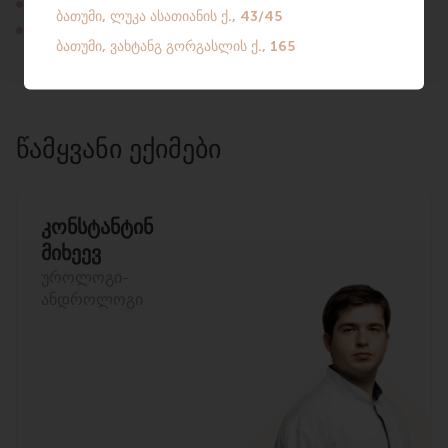
ქართული.
ინგლისური.
ᲬᲐᲛᲧᲕᲐᲜᲘ ᲔᲥᲘᲛᲔᲑᲘ
კონსტანტინ
მიხეევ
უროლოგი-
ანდროლოგი