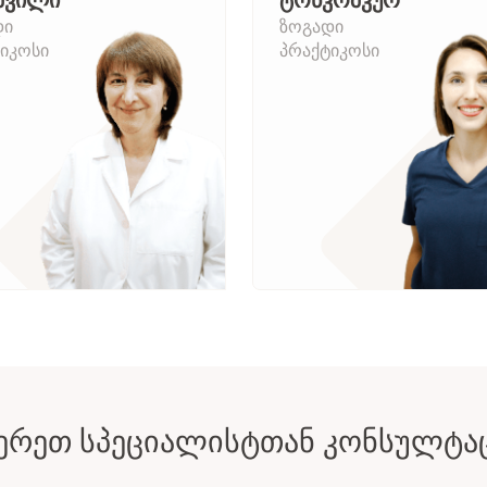
შვილი
ტონკოშკურ
დი
ზოგადი
იკოსი
პრაქტიკოსი
ᲔᲠᲔᲗ ᲡᲞᲔᲪᲘᲐᲚᲘᲡᲢᲗᲐᲜ ᲙᲝᲜᲡᲣᲚᲢᲐ