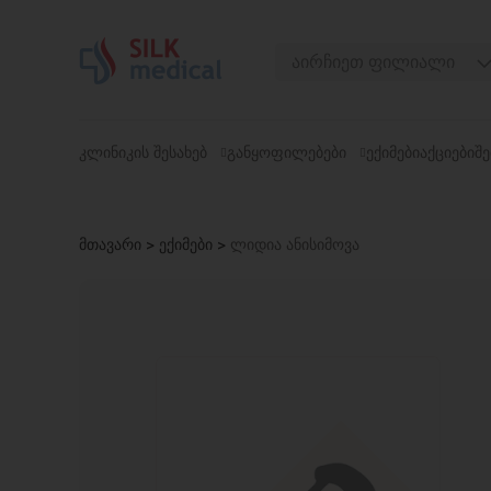
Skip
to
აირჩიეთ ფილიალი
content
თბილისი, დიღომი
თბილისი, ჭავჭავაძე
ᲙᲚᲘᲜᲘᲙᲘᲡ ᲨᲔᲡᲐᲮᲔᲑ
ᲒᲐᲜᲧᲝᲤᲘᲚᲔᲑᲔᲑᲘ
ᲔᲥᲘᲛᲔᲑᲘ
ᲐᲥᲪᲘᲔᲑᲘ
ᲨᲔ
თბილისი, უზნაძე
თბილისი, მოსაშვილი
მთავარი
>
ექიმები
>
ლიდია ანისიმოვა
ბათუმი, ასათიანი
ბათუმი, გორგასალი