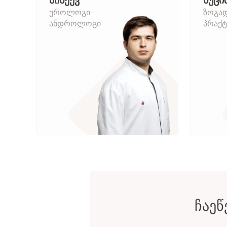
მიხეევ
ხუცი
უროლოგი-
ზოგა
ანდროლოგი
პრაქტ
ᲩᲐᲔᲬ