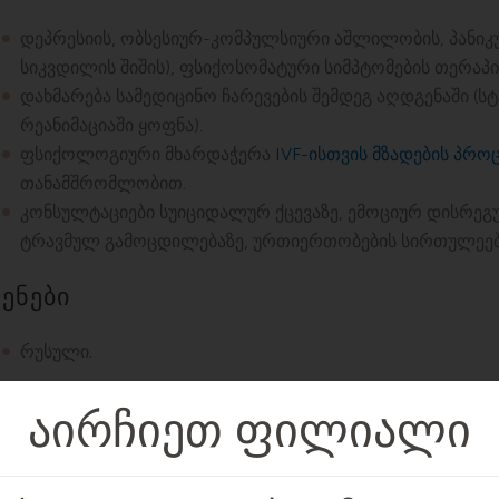
დეპრესიის, ობსესიურ-კომპულსიური აშლილობის, პანიკურ
სიკვდილის შიშის), ფსიქოსომატური სიმპტომების თერაპი
დახმარება სამედიცინო ჩარევების შემდეგ აღდგენაში (ს
რეანიმაციაში ყოფნა).
ფსიქოლოგიური მხარდაჭერა
IVF-ისთვის მზადების პრო
თანამშრომლობით.
კონსულტაციები სუიციდალურ ქცევაზე, ემოციურ დისრეგ
ტრავმულ გამოცდილებაზე, ურთიერთობების სირთულეებ
ენები
რუსული.
ადრე ვმუშაობდი ფსიქიატრად, მაგრამ მედიკა
დავტოვე.
ყველა რასის, ეროვნების, რელიგიის, გენდერ