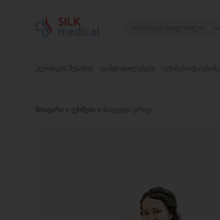
Skip
to
აირჩიეთ ფილიალი
content
თბილისი, დიღომი
თბილისი, ჭავჭავაძე
ᲙᲚᲘᲜᲘᲙᲘᲡ ᲨᲔᲡᲐᲮᲔᲑ
ᲒᲐᲜᲧᲝᲤᲘᲚᲔᲑᲔᲑᲘ
ᲔᲥᲘᲛᲔᲑᲘ
ᲐᲥᲪᲘᲔᲑᲘ
ᲨᲔ
თბილისი, უზნაძე
თბილისი, მოსაშვილი
მთავარი
>
ექიმები
>
ნადეჟდა გრივა
ბათუმი, ასათიანი
ბათუმი, გორგასალი