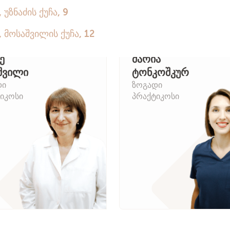
ე
მარია
შვილი
ტონკოშკურ
დი
ზოგადი
იკოსი
პრაქტიკოსი