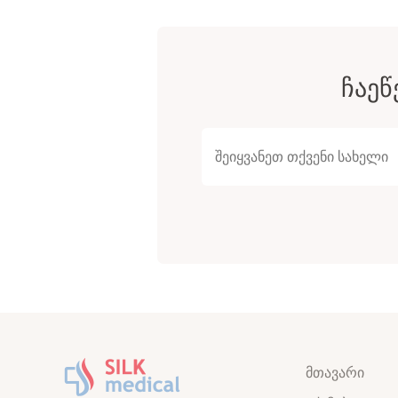
ᲩᲐᲔᲬ
მთავარი