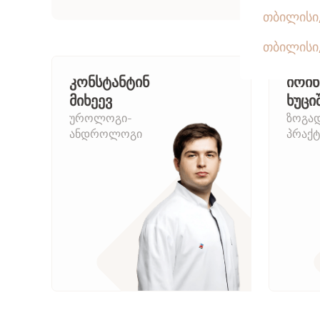
კონსტანტინ
ირინ
მიხეევ
ხუცი
უროლოგი-
ზოგა
ანდროლოგი
პრაქტ