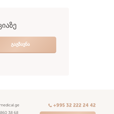
ᲪᲘᲐᲖᲔ
kmedical.ge
+995 32 222 24 42
 860 38 68