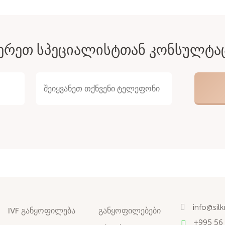
ᲔᲠᲔᲗ ᲡᲞᲔᲪᲘᲐᲚᲘᲡᲢᲗᲐᲜ ᲙᲝᲜᲡᲣᲚᲢᲐ
info@sil
IVF განყოფილება
განყოფილებები
+995 56