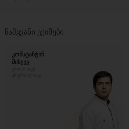
ᲬᲐᲛᲧᲕᲐᲜᲘ ᲔᲥᲘᲛᲔᲑᲘ
კონსტანტინ
მიხეევ
უროლოგი-
ანდროლოგი