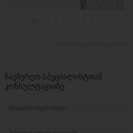
ᲒᲐᲜᲘᲮᲘᲚᲔᲗ ᲧᲕᲔᲚᲐ ᲡᲞᲔᲪᲘᲐᲚᲘᲡᲢᲘ
ᲩᲐᲔᲬᲔᲠᲔᲗ ᲡᲞᲔᲪᲘᲐᲚᲘᲡᲢᲗᲐᲜ
ᲙᲝᲜᲡᲣᲚᲢᲐᲪᲘᲐᲖᲔ