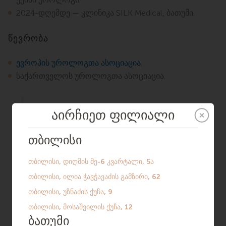
2024-დღემდე — კლინიკა SILK Medical, ბათუმი.
წევრობა
ევროპის უროლოგთა ასოციაცია
.
საქართველოს უროლოგთა ასოციაცია.
ვარ უროლოგი კლინიკურ პრაქტიკაში
მრავალწლიანი გამოცდილებით.
მაქვს უნარები უროლოგიური
პაციენტების დიაგნოსტიკაში,
მართვასა და თანამედროვე
მეთოდებით მკურნალობაში.
პასუხისმგებლობით ვმუშაობ
პაციენტთა უსაფრთხოებაზე და
მუდმივად ვვითარდები პროფესიულ