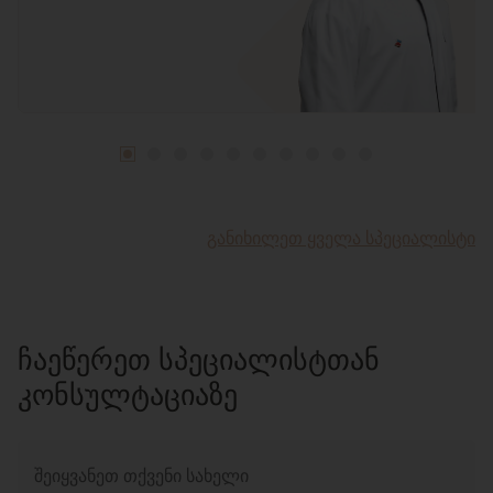
ᲒᲐᲜᲘᲮᲘᲚᲔᲗ ᲧᲕᲔᲚᲐ ᲡᲞᲔᲪᲘᲐᲚᲘᲡᲢᲘ
ᲩᲐᲔᲬᲔᲠᲔᲗ ᲡᲞᲔᲪᲘᲐᲚᲘᲡᲢᲗᲐᲜ
ᲙᲝᲜᲡᲣᲚᲢᲐᲪᲘᲐᲖᲔ