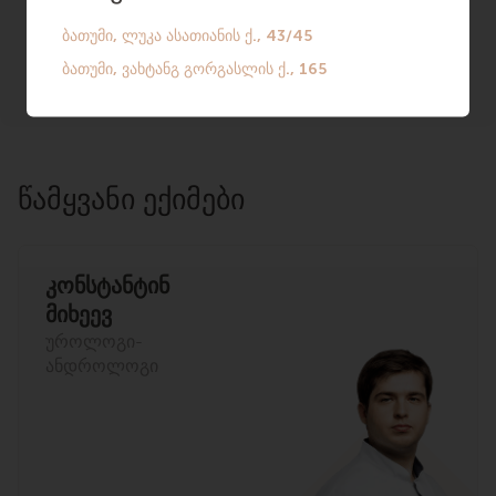
სფეროში.
ᲬᲐᲛᲧᲕᲐᲜᲘ ᲔᲥᲘᲛᲔᲑᲘ
კონსტანტინ
მიხეევ
უროლოგი-
ანდროლოგი