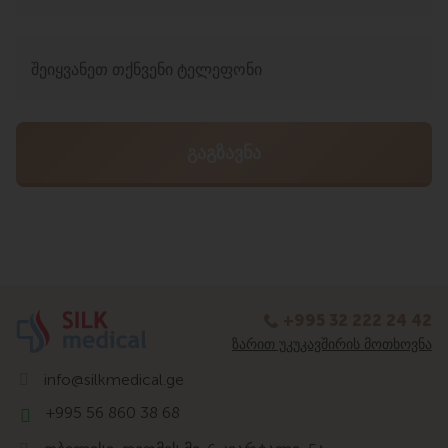
+995 32 222 24 42
ᲖᲐᲠᲘᲗ ᲣᲙᲣᲙᲐᲕᲨᲘᲠᲘᲡ ᲛᲝᲗᲮᲝᲕᲜᲐ
info@silkmedical.ge
+995 56 860 38 68